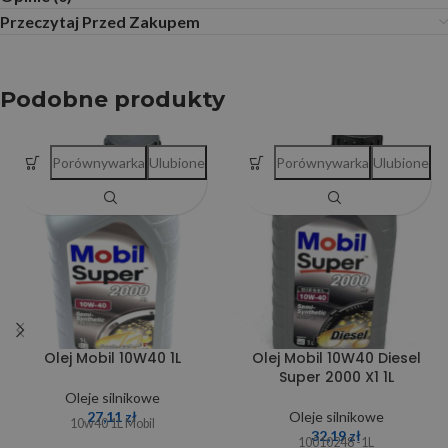
Przeczytaj Przed Zakupem
Podobne produkty
Porównywarka
Ulubione
Porównywarka
Ulubione
Olej Mobil 10W40 1L
Olej Mobil 10W40 Diesel
Super 2000 X1 1L
Oleje silnikowe
27,11
zł
Oleje silnikowe
10w40 1L Mobil
32,19
zł
10010248 -1L