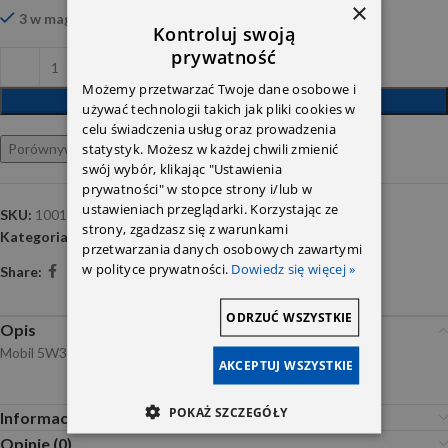
×
3 w magazynie
Kontroluj swoją
prywatność
Możemy przetwarzać Twoje dane osobowe i
DODAJ DO KOSZYKA
używać technologii takich jak pliki cookies w
celu świadczenia usług oraz prowadzenia
statystyk. Możesz w każdej chwili zmienić
Porównywarka
Ulubione
swój wybór, klikając "Ustawienia
prywatności" w stopce strony i/lub w
ustawieniach przeglądarki. Korzystając ze
SKU:
10010712 -1L
strony, zgadzasz się z warunkami
Kategoria:
Oleje silnikowe
przetwarzania danych osobowych zawartymi
w polityce prywatności.
Dowiedz się więcej »
Share:
ODRZUĆ WSZYSTKIE
Opis
Mobil 5W30 1L Super 3000XE
AKCEPTUJ WSZYSTKIE
POKAŻ SZCZEGÓŁY
Informacje dodatkowe
Opinie (0)