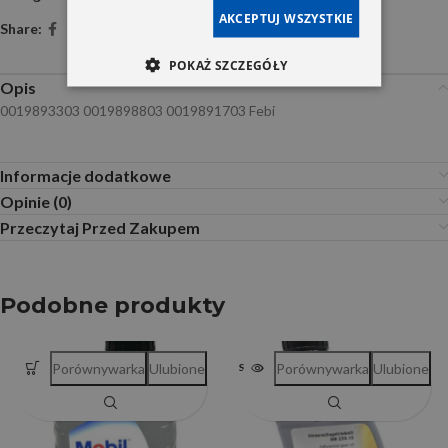
AKCEPTUJ WSZYSTKIE
Share:
POKAŻ SZCZEGÓŁY
Opis
0019893303 0019898803 0019891703 Febi
Informacje dodatkowe
Opinie (0)
Przeczytaj Przed Zakupem
Podobne produkty
Porównywarka
Ulubione
Porównywarka
Ulubione
SOLD OUT