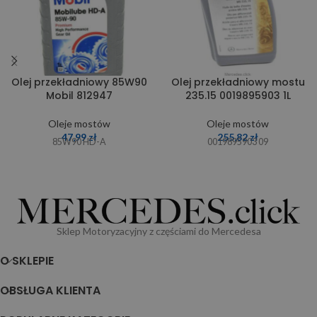
Olej przekładniowy 85W90
Olej przekładniowy mostu
Mobil 812947
235.15 0019895903 1L
Oleje mostów
Oleje mostów
47,99
zł
255,82
zł
85W90 HD-A
0019895903 09
Sklep Motoryzacyjny z częściami do Mercedesa
O SKLEPIE
OBSŁUGA KLIENTA