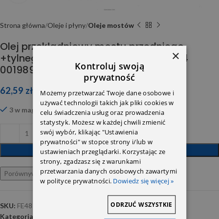
Strona główna
Oleje i płyny
Oleje mostów
Olej przekładniowy mostu przedniego
×
+tylnego ML163/164 + W203/211 235.74
Kontroluj swoją
0019893303 12 Febi
prywatność
62,59
zł
Możemy przetwarzać Twoje dane osobowe i
używać technologii takich jak pliki cookies w
3 w magazynie
celu świadczenia usług oraz prowadzenia
statystyk. Możesz w każdej chwili zmienić
swój wybór, klikając "Ustawienia
prywatności" w stopce strony i/lub w
DODAJ DO KOSZYKA
ustawieniach przeglądarki. Korzystając ze
strony, zgadzasz się z warunkami
przetwarzania danych osobowych zawartymi
Porównywarka
Ulubione
w polityce prywatności.
Dowiedz się więcej »
ODRZUĆ WSZYSTKIE
SKU:
FE48785
Kategoria:
Oleje mostów