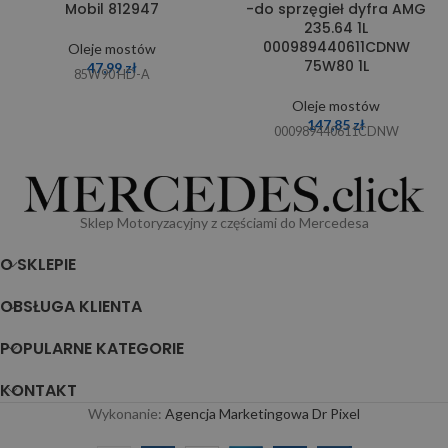
Mobil 812947
-do sprzęgieł dyfra AMG
235.64 1L
000989440611CDNW
Oleje mostów
75W80 1L
47,99
zł
85W90 HD-A
Oleje mostów
147,85
zł
000989440611CDNW
Sklep Motoryzacyjny z częściami do Mercedesa
O SKLEPIE
OBSŁUGA KLIENTA
POPULARNE KATEGORIE
KONTAKT
Wykonanie:
Agencja Marketingowa Dr Pixel