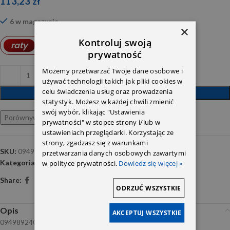
113,23
zł
6 w magazynie
×
Kontroluj swoją
3,29
PLN
raty
od
prywatność
Możemy przetwarzać Twoje dane osobowe i
używać technologii takich jak pliki cookies w
celu świadczenia usług oraz prowadzenia
DODAJ DO KOSZYKA
statystyk. Możesz w każdej chwili zmienić
swój wybór, klikając "Ustawienia
Porównywarka
Ulubione
prywatności" w stopce strony i/lub w
ustawieniach przeglądarki. Korzystając ze
strony, zgadzasz się z warunkami
SKU:
094989240011ADKW
przetwarzania danych osobowych zawartymi
Kategoria:
Oleje mostów
w polityce prywatności.
Dowiedz się więcej »
Share:
ODRZUĆ WSZYSTKIE
Opis
AKCEPTUJ WSZYSTKIE
094989240011adkw