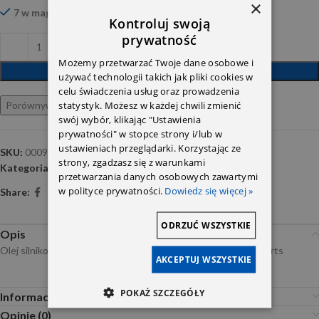
×
7 w magazynie
Kontroluj swoją
prywatność
Możemy przetwarzać Twoje dane osobowe i
DODAJ DO KOSZYKA
używać technologii takich jak pliki cookies w
celu świadczenia usług oraz prowadzenia
statystyk. Możesz w każdej chwili zmienić
Porównywarka
Ulubione
swój wybór, klikając "Ustawienia
prywatności" w stopce strony i/lub w
ustawieniach przeglądarki. Korzystając ze
SKU:
000989691011FSDW
strony, zgadzasz się z warunkami
Kategoria:
Oleje silnikowe
przetwarzania danych osobowych zawartymi
w polityce prywatności.
Dowiedz się więcej »
Share:
ODRZUĆ WSZYSTKIE
Opis
Olej silnikowy MB 229.51 1L 5w30 Oryginał Mercedes Starparts
AKCEPTUJ WSZYSTKIE
POKAŻ SZCZEGÓŁY
Informacje dodatkowe
Opinie (0)