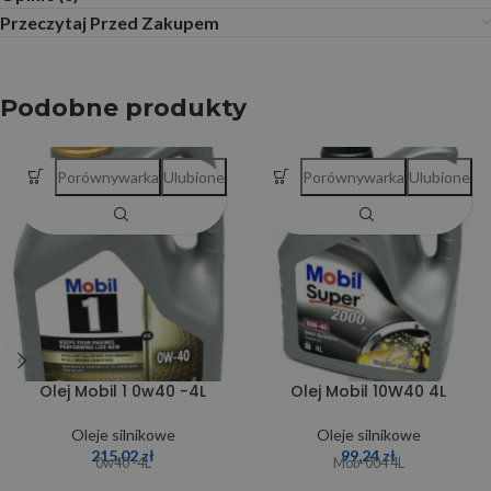
Przeczytaj Przed Zakupem
Podobne produkty
Porównywarka
Ulubione
Porównywarka
Ulubione
Olej Mobil 1 0w40 -4L
Olej Mobil 10W40 4L
Oleje silnikowe
Oleje silnikowe
215,02
zł
99,24
zł
0w40 -4L
Mob-004 4L