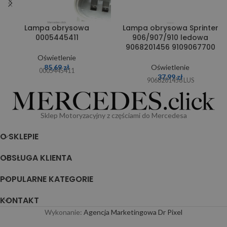
Lampa obrysowa
Lampa obrysowa Sprinter
0005445411
906/907/910 ledowa
9068201456 9109067700
Oświetlenie
85,69
zł
Oświetlenie
0005445411
37,99
zł
9068201456 LUS
Sklep Motoryzacyjny z częściami do Mercedesa
O SKLEPIE
OBSŁUGA KLIENTA
POPULARNE KATEGORIE
KONTAKT
Wykonanie:
Agencja Marketingowa Dr Pixel