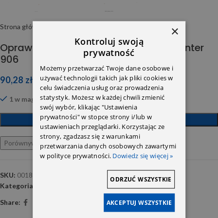
Strona główna
Części karoserii
Oświetlenie
×
Kontroluj swoją
Oprawka żarowki kierunkowskazu Sprinter
prywatność
906
Możemy przetwarzać Twoje dane osobowe i
używać technologii takich jak pliki cookies w
90,28
zł
celu świadczenia usług oraz prowadzenia
statystyk. Możesz w każdej chwili zmienić
1 w magazynie
swój wybór, klikając "Ustawienia
prywatności" w stopce strony i/lub w
DODAJ DO KOSZYKA
ustawieniach przeglądarki. Korzystając ze
strony, zgadzasz się z warunkami
Porównywarka
Ulubione
przetwarzania danych osobowych zawartymi
w polityce prywatności.
Dowiedz się więcej »
SKU:
0018262782
ODRZUĆ WSZYSTKIE
Kategoria:
Oświetlenie
Share:
AKCEPTUJ WSZYSTKIE