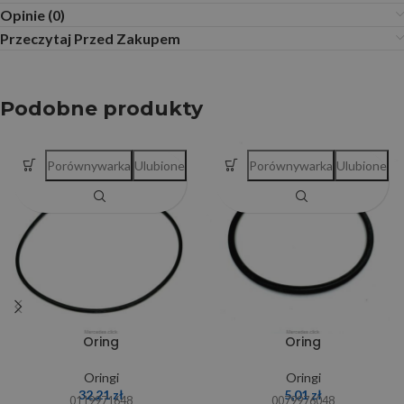
Opinie (0)
Przeczytaj Przed Zakupem
Podobne produkty
Porównywarka
Ulubione
Porównywarka
Ulubione
Oring
Oring
Oringi
Oringi
32,21
zł
5,01
zł
0119971648
0079976048