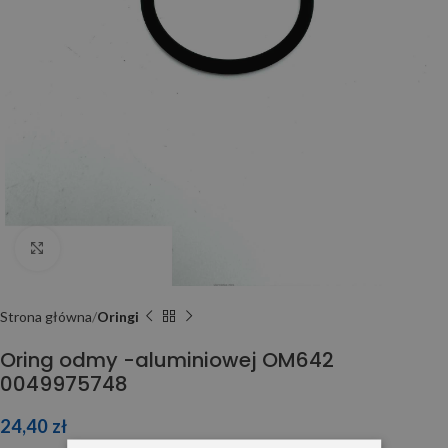
Click to enlarge
Strona główna
Oringi
Oring odmy -aluminiowej OM642
0049975748
24,40
zł