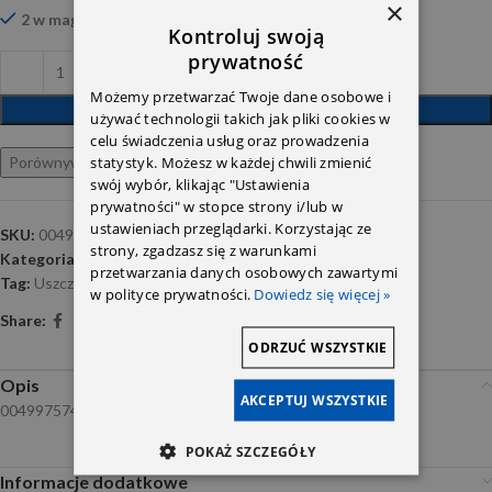
×
2 w magazynie
Kontroluj swoją
prywatność
Możemy przetwarzać Twoje dane osobowe i
DODAJ DO KOSZYKA
używać technologii takich jak pliki cookies w
celu świadczenia usług oraz prowadzenia
statystyk. Możesz w każdej chwili zmienić
Porównywarka
Ulubione
swój wybór, klikając "Ustawienia
prywatności" w stopce strony i/lub w
ustawieniach przeglądarki. Korzystając ze
SKU:
0049975748
strony, zgadzasz się z warunkami
Kategoria:
Oringi
przetwarzania danych osobowych zawartymi
Tag:
Uszczelnienia-OM642
w polityce prywatności.
Dowiedz się więcej »
Share:
ODRZUĆ WSZYSTKIE
Opis
AKCEPTUJ WSZYSTKIE
0049975748
POKAŻ SZCZEGÓŁY
Informacje dodatkowe