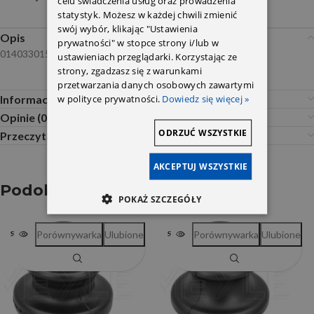
celu świadczenia usług oraz prowadzenia
statystyk. Możesz w każdej chwili zmienić
swój wybór, klikając "Ustawienia
Opis
prywatności" w stopce strony i/lub w
0140330158
ustawieniach przeglądarki. Korzystając ze
strony, zgadzasz się z warunkami
przetwarzania danych osobowych zawartymi
w polityce prywatności.
Dowiedz się więcej »
Informacje dodatkowe
Opinie (0)
ODRZUĆ WSZYSTKIE
Przeczytaj Przed Zakupem
AKCEPTUJ WSZYSTKIE
Podobne produkty
POKAŻ SZCZEGÓŁY
Porównywarka
Ulubione
Porównywarka
Ulubione
SOLD OUT
SOLD OUT