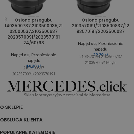
Osłona przegubu
Osłona przegubu
1403500737,2103500035,21
2103570191/2103500837/12
03500537,2103500637
93570191/2203500037
2023570091/2023570191
24/60/98
Napęd osi
,
Przeniesienie
napędu
Napęd osi
,
Przeniesienie
29,29
zł
2103570191 2103500737
napędu
2103570091 Meyle
14,38
zł
2103500637
2023570091/2023570191
Sklep Motoryzacyjny z częściami do Mercedesa
O SKLEPIE
OBSŁUGA KLIENTA
POPULARNE KATEGORIE