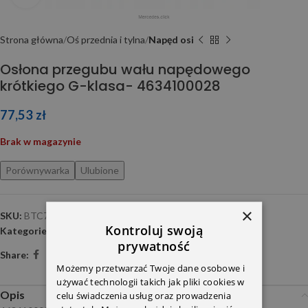
Strona główna
Oś przednia i tylna
Napęd osi
Osłona przegubu wału napędowego
krótkiego G-klasa- 4634100028
77,53
zł
Brak w magazynie
Porównywarka
Ulubione
×
SKU:
BTC754
Kontroluj swoją
Kategorie:
Napęd osi
,
Przeniesienie napędu
prywatność
Share:
Możemy przetwarzać Twoje dane osobowe i
używać technologii takich jak pliki cookies w
Opis
celu świadczenia usług oraz prowadzenia