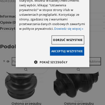
statystyk. Możesz w każdej chwili zmienić
4634100028
swój wybór, klikając "Ustawienia
prywatności" w stopce strony i/lub w
ustawieniach przeglądarki. Korzystając ze
Informacje dodatkowe
strony, zgadzasz się z warunkami
Opinie (0)
przetwarzania danych osobowych zawartymi
Przeczytaj Przed Zakupem
w polityce prywatności.
Dowiedz się więcej »
ODRZUĆ WSZYSTKIE
Podobne produkty
AKCEPTUJ WSZYSTKIE
Porównywarka
Ulubione
Porównywarka
Ulubione
SOLD OUT
SOLD OUT
POKAŻ SZCZEGÓŁY
Osłona przegubu
Osłona przegubu