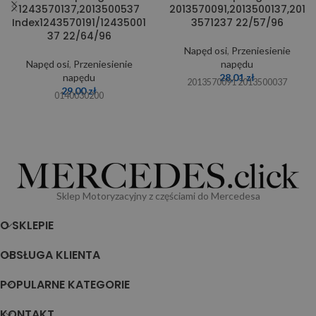
1243570137,2013500537
2013570091,2013500137,201
Index1243570191/12435001
3571237 22/57/96
37 22/64/96
Napęd osi
,
Przeniesienie
Napęd osi
,
Przeniesienie
napędu
napędu
28,01
zł
2013570091 2013500037
29,00
zł
0140030200
Sklep Motoryzacyjny z częściami do Mercedesa
O SKLEPIE
OBSŁUGA KLIENTA
POPULARNE KATEGORIE
KONTAKT