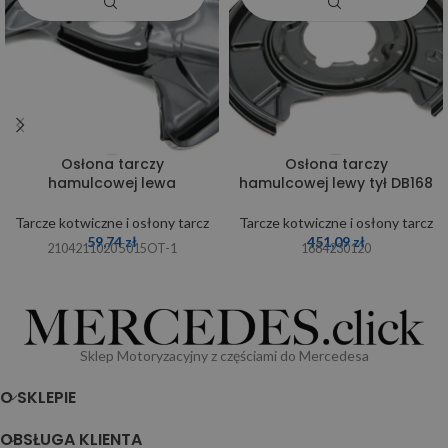
Osłona tarczy
Osłona tarczy
hamulcowej lewa
hamulcowej lewy tył DB168
Tarcze kotwiczne i osłony tarcz
Tarcze kotwiczne i osłony tarcz
59,74
zł
451,09
zł
2104211020 5015OT-1
1684230120
Sklep Motoryzacyjny z częściami do Mercedesa
O SKLEPIE
OBSŁUGA KLIENTA