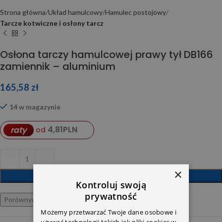
Strona główna
Układ hamulcowy
Hamulec postojowy
Tarcze kotwiczne i osłony tarcz
Osłona tarczy hamulcowej prawy tył DB166
zamiennik – aluminium
165,58
zł
14 w magazynie
4,81
PLN
raty
od
×
DODAJ DO KOSZYKA
Kontroluj swoją
prywatność
Porównywarka
Ulubione
Możemy przetwarzać Twoje dane osobowe i
używać technologii takich jak pliki cookies w