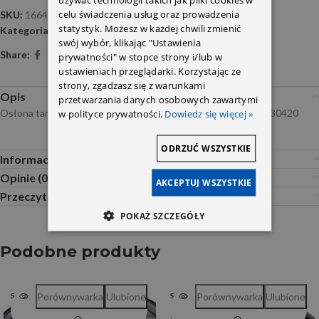
celu świadczenia usług oraz prowadzenia
SKU:
1664230420 Z
statystyk. Możesz w każdej chwili zmienić
Kategoria:
Tarcze kotwiczne i osłony tarcz
swój wybór, klikając "Ustawienia
Share:
prywatności" w stopce strony i/lub w
ustawieniach przeglądarki. Korzystając ze
strony, zgadzasz się z warunkami
Opis
przetwarzania danych osobowych zawartymi
Osłona tarczy ham.tył DB166 P zamiennik – aluminium 1664230420
w polityce prywatności.
Dowiedz się więcej »
ODRZUĆ WSZYSTKIE
Informacje dodatkowe
Opinie (0)
AKCEPTUJ WSZYSTKIE
Przeczytaj Przed Zakupem
POKAŻ SZCZEGÓŁY
Podobne produkty
Porównywarka
Ulubione
Porównywarka
Ulubione
SOLD OUT
SOLD OUT