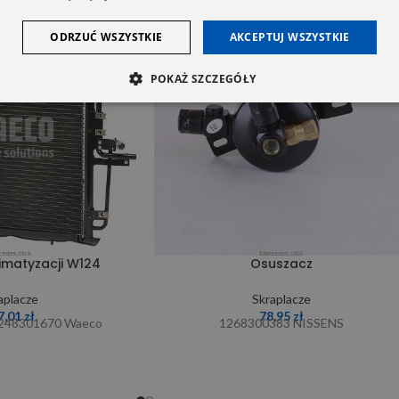
ODRZUĆ WSZYSTKIE
AKCEPTUJ WSZYSTKIE
SOLD OUT
POKAŻ SZCZEGÓŁY
imatyzacji W124
Osuszacz
aplacze
Skraplacze
7,01
zł
78,95
zł
248301670 Waeco
1268300383 NISSENS