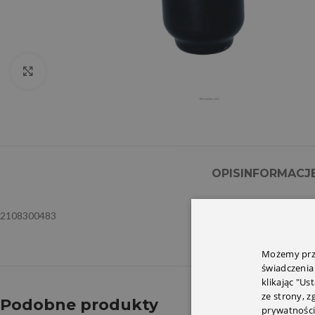
Click to enlarge
OPIS
INFORMACJ
2108300483
Możemy prze
świadczenia
klikając "Us
ze strony, 
Podobne produkty
prywatności