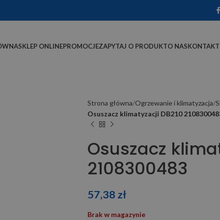
ÓWNA
SKLEP ONLINE
PROMOCJE
ZAPYTAJ O PRODUKT
O NAS
KONTAKT
Strona główna
Ogrzewanie i klimatyzacja
S
Osuszacz klimatyzacji DB210 210830048
Osuszacz klimat
2108300483
57,38
zł
Brak w magazynie