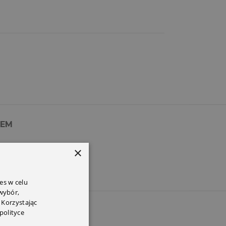
PEM
×
es w celu
 wybór,
 Korzystając
polityce