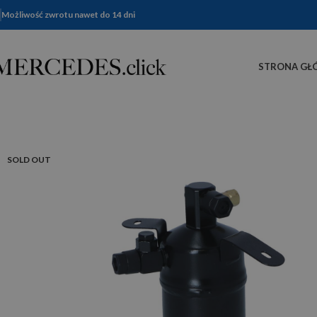
Możliwość zwrotu nawet do 14 dni
STRONA GŁ
SOLD OUT