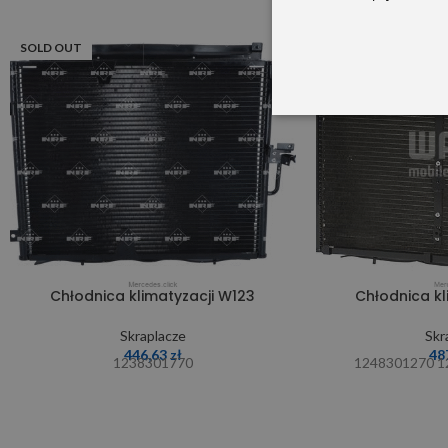
SOLD OUT
SOLD OUT
Chłodnica klimatyzacji W123
Chłodnica kl
Skraplacze
Skr
446,63
zł
48
1238301770
1248301270 1