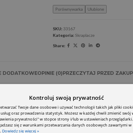
Porównywarka
Ulubione
SKU:
33167
Kategoria:
Skraplacze
Share:
E DODATKOWE
OPINIE (0)
PRZECZYTAJ PRZED ZAKU
Kontroluj swoją prywatność
twarzać Twoje dane osobowe i używać technologii takich jak pliki cooki
 usług oraz prowadzenia statystyk. Możesz w każdej chwili zmienić swój
tawienia prywatności" w stopce strony i/lub w ustawieniach przeglądarki.
zgadzasz się z warunkami przetwarzania danych osobowych zawartymi w 
.
Dowiedz się więcej »