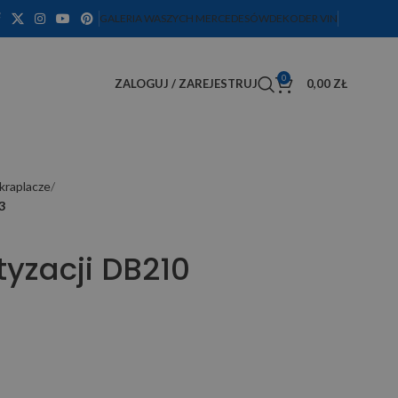
GALERIA WASZYCH MERCEDESÓW
DEKODER VIN
0
ZALOGUJ / ZAREJESTRUJ
0,00
ZŁ
kraplacze
3
yzacji DB210