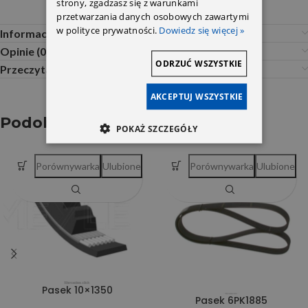
strony, zgadzasz się z warunkami
przetwarzania danych osobowych zawartymi
w polityce prywatności.
Dowiedz się więcej »
Informacje dodatkowe
Opinie (0)
ODRZUĆ WSZYSTKIE
Przeczytaj Przed Zakupem
AKCEPTUJ WSZYSTKIE
Podobne produkty
POKAŻ SZCZEGÓŁY
Porównywarka
Ulubione
Porównywarka
Ulubione
Pasek 10×1350
Pasek 6PK1885