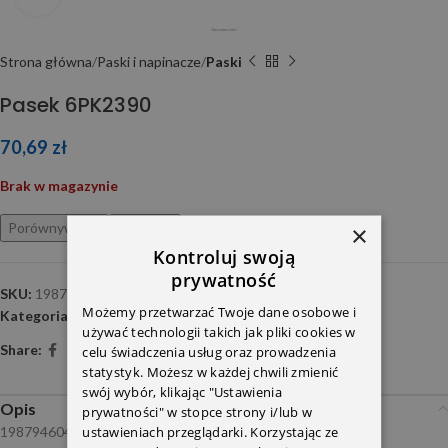
Strona główna
Paski i napinacze
Paski
Pasek 6PK2390
70,69
zł
Brak w magazynie
Porównywarka
Ulubione
×
Kontroluj swoją
prywatność
SKU:
1987946046
Możemy przetwarzać Twoje dane osobowe i
Kategoria:
Paski
używać technologii takich jak pliki cookies w
Share:
celu świadczenia usług oraz prowadzenia
statystyk. Możesz w każdej chwili zmienić
swój wybór, klikając "Ustawienia
Opis
prywatności" w stopce strony i/lub w
1987946046
ustawieniach przeglądarki. Korzystając ze