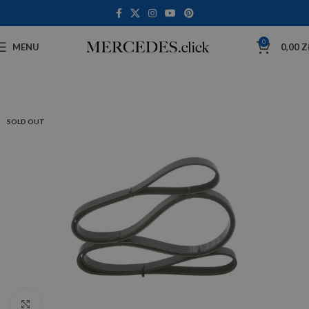
0
MENU
0,00
Z
SOLD OUT
Click to enlarge