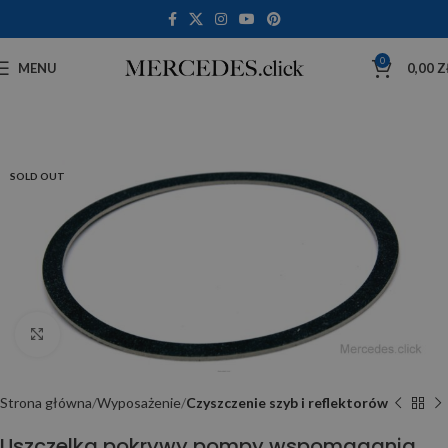
0
MENU
0,00
Z
SOLD OUT
Click to enlarge
Strona główna
Wyposażenie
Czyszczenie szyb i reflektorów
Uszczelka pokrywy pompy wspomagania