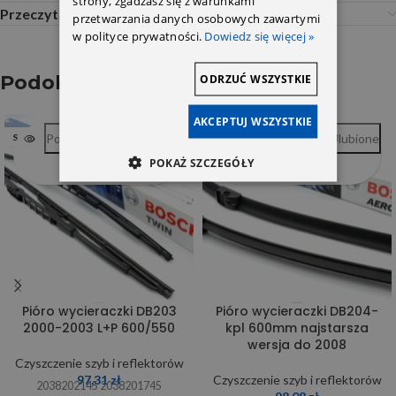
strony, zgadzasz się z warunkami
Przeczytaj Przed Zakupem
przetwarzania danych osobowych zawartymi
w polityce prywatności.
Dowiedz się więcej »
ODRZUĆ WSZYSTKIE
Podobne produkty
AKCEPTUJ WSZYSTKIE
Porównywarka
Ulubione
Porównywarka
Ulubione
SOLD OUT
POKAŻ SZCZEGÓŁY
Pióro wycieraczki DB203
Pióro wycieraczki DB204-
2000-2003 L+P 600/550
kpl 600mm najstarsza
wersja do 2008
Czyszczenie szyb i reflektorów
97,31
zł
Czyszczenie szyb i reflektorów
2038202145 2038201745