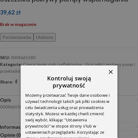
39,62
zł
Brak w magazynie
Porównywarka
Ulubione
SKU:
0004661580
Kategorie:
Czyszczenie szyb i reflektorów
,
Uszczelki i zestawy pomp i
×
przekładni
Kontroluj swoją
Share:
prywatność
Możemy przetwarzać Twoje dane osobowe i
Opis
używać technologii takich jak pliki cookies w
0004661580
celu świadczenia usług oraz prowadzenia
statystyk. Możesz w każdej chwili zmienić
swój wybór, klikając "Ustawienia
prywatności" w stopce strony i/lub w
Informacje dodatkowe
ustawieniach przeglądarki. Korzystając ze
Opinie (0)