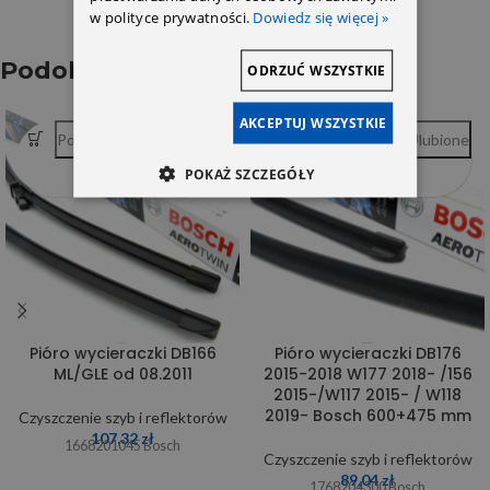
w polityce prywatności.
Dowiedz się więcej »
Podobne produkty
ODRZUĆ WSZYSTKIE
AKCEPTUJ WSZYSTKIE
Porównywarka
Ulubione
Porównywarka
Ulubione
POKAŻ SZCZEGÓŁY
Pióro wycieraczki DB166
Pióro wycieraczki DB176
ML/GLE od 08.2011
2015-2018 W177 2018- /156
2015-/W117 2015- / W118
2019- Bosch 600+475 mm
Czyszczenie szyb i reflektorów
107,32
zł
1668201045 Bosch
Czyszczenie szyb i reflektorów
89,04
zł
1768204300 Bosch