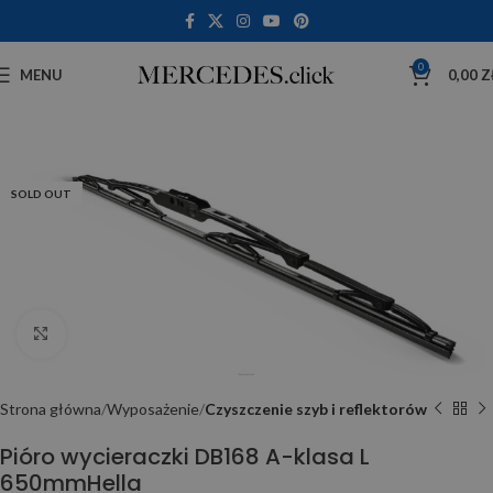
0
MENU
0,00
Z
SOLD OUT
Click to enlarge
Strona główna
Wyposażenie
Czyszczenie szyb i reflektorów
Pióro wycieraczki DB168 A-klasa L
650mmHella