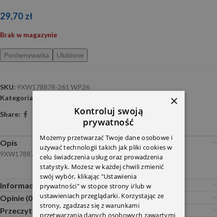
29,70
zł
Brak w magazynie
Porównywarka
Ulubione
SKU:
9XW178878-261 WP26
×
Kategoria:
Czyszczenie szyb i reflektorów
Kontroluj swoją
Share:
prywatność
Możemy przetwarzać Twoje dane osobowe i
Opis
używać technologii takich jak pliki cookies w
9XW178878-261 WP26
celu świadczenia usług oraz prowadzenia
statystyk. Możesz w każdej chwili zmienić
swój wybór, klikając "Ustawienia
Informacje dodatkowe
prywatności" w stopce strony i/lub w
ustawieniach przeglądarki. Korzystając ze
Opinie (0)
strony, zgadzasz się z warunkami
Przeczytaj Przed Zakupem
przetwarzania danych osobowych zawartymi