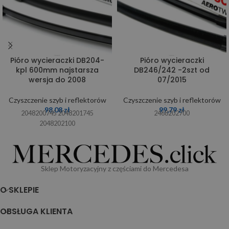
Pióro wycieraczki DB204-
Pióro wycieraczki
kpl 600mm najstarsza
DB246/242 -2szt od
wersja do 2008
07/2015
Czyszczenie szyb i reflektorów
Czyszczenie szyb i reflektorów
98,08
zł
99,79
zł
2048200745 2048201745
2468202700
2048202100
Sklep Motoryzacyjny z częściami do Mercedesa
O SKLEPIE
OBSŁUGA KLIENTA