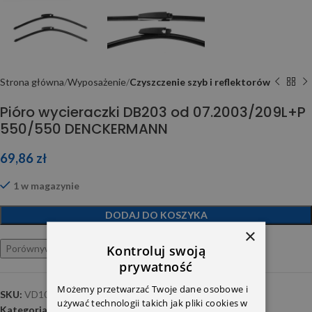
Strona główna
Wyposażenie
Czyszczenie szyb i reflektorów
Pióro wycieraczki DB203 od 07.2003/209L+P
550/550 DENCKERMANN
69,86
zł
1 w magazynie
DODAJ DO KOSZYKA
×
Kontroluj swoją
Porównywarka
Ulubione
prywatność
Możemy przetwarzać Twoje dane osobowe i
SKU:
VD10001
używać technologii takich jak pliki cookies w
Kategoria:
Czyszczenie szyb i reflektorów