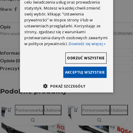
celu świadczenia usług oraz prowadzenia
statystyk. Możesz w każdej chwili zmienić
Share:
swój wybór, klikając "Ustawienia
prywatności" w stopce strony i/lub w
ustawieniach przeglądarki. Korzystając ze
Opis
strony, zgadzasz się z warunkami
Pióro wycieraczki DB203 od 07.2003/209L+P 550/550 DENCKERMANN
przetwarzania danych osobowych zawartymi
w polityce prywatności.
Dowiedz się więcej »
Informacje dodatkowe
ODRZUĆ WSZYSTKIE
Opinie (0)
Przeczytaj Przed Zakupem
AKCEPTUJ WSZYSTKIE
POKAŻ SZCZEGÓŁY
Podobne produkty
Porównywarka
Ulubione
Porównywarka
Ulubione