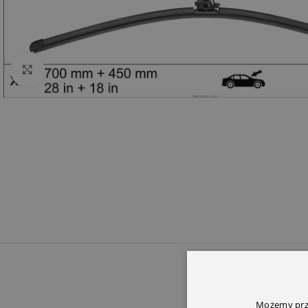
Click to enlarge
OPIS
INFORMACJ
Możemy prze