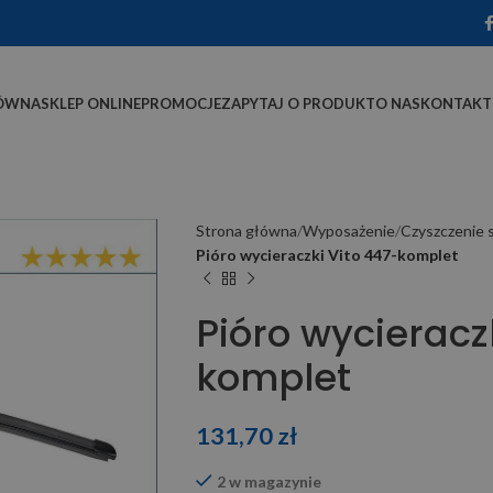
ÓWNA
SKLEP ONLINE
PROMOCJE
ZAPYTAJ O PRODUKT
O NAS
KONTAKT
Strona główna
Wyposażenie
Czyszczenie s
Pióro wycieraczki Vito 447-komplet
Pióro wycieracz
komplet
131,70
zł
2 w magazynie