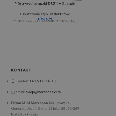
Pióro wycieraczki DB211 – 2sztuki
Pióro wycie
Czyszczenie szyb i reflektorów
106,04
zł
Czyszczeni
2118202945 2118202045 2118203145
2
KONTAKT
Telefon:
+48 603 314 051
email:
sklep@mercedes.click
Firma MJM Marzanna Jakubowska
Generała Józefa Bema 11 lokal 58 , 15-369
Białystok (Pasaż)