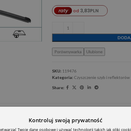
3,83
PLN
raty
od
DODA
Porównywarka
Ulubione
SKU:
119476
Kategoria:
Czyszczenie szyb i reflektorów
Share:
E DODATKOWE
OPINIE (0)
PRZECZYTAJ PRZED ZAKU
Kontroluj swoją prywatność
twarzać Twoje dane osobowe i używać technologii takich jak pliki cooki