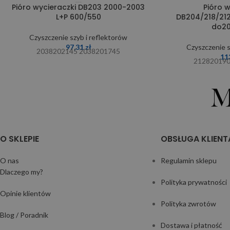
Pióro wycieraczki DB203 2000-2003
Pióro w
L+P 600/550
DB204/218/21
do20
Czyszczenie szyb i reflektorów
97,31
zł
Czyszczenie s
2038202145 2038201745
11
212820190
O SKLEPIE
OBSŁUGA KLIENT
O nas
Regulamin sklepu
Dlaczego my?
Polityka prywatności
Opinie klientów
Polityka zwrotów
Blog / Poradnik
Dostawa i płatność