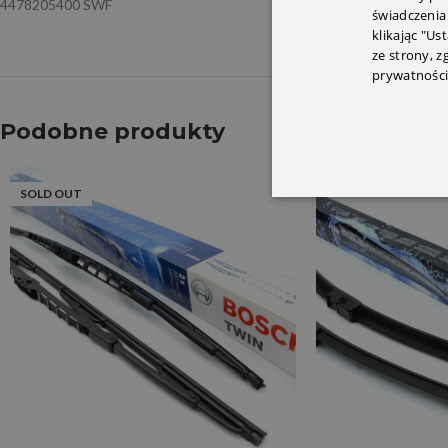
4478205400 SWF
świadczenia
klikając "Us
ze strony, 
prywatności
Podobne produkty
SOLD OUT