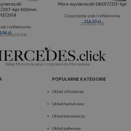
ycieraczki
Pióro wycieraczki DB207/212-kpl
2/207-kpl 600mm
13/2014
Czyszczenie szyb i reflektorów
116,10
zł
2128201700
zyb i reflektorów
3,86
zł
0 2048201300
Sklep Motoryzacyjny z częściami do Mercedesa
A
POPULARNE KATEGORIE
Układ chłodzenia
Układ hamulcowy
Układ kierowniczy
Układ paliwowy