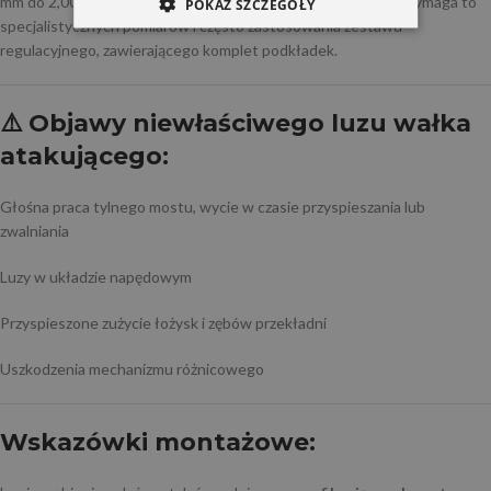
mm do 2,00 mm), co pozwala na
precyzyjne dobranie luzu
. Wymaga to
POKAŻ SZCZEGÓŁY
specjalistycznych pomiarów i często zastosowania zestawu
regulacyjnego, zawierającego komplet podkładek.
⚠️ Objawy niewłaściwego luzu wałka
atakującego:
Głośna praca tylnego mostu, wycie w czasie przyspieszania lub
zwalniania
Luzy w układzie napędowym
Przyspieszone zużycie łożysk i zębów przekładni
Uszkodzenia mechanizmu różnicowego
Wskazówki montażowe: