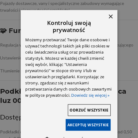
Pojazdy dostawcze, vany i specjalistyczne zabudowy wymagające
trwałości i niezawodności przekładni
×
Kontroluj swoją
prywatność
🧩 Funkcja:
Możemy przetwarzać Twoje dane osobowe i
Regulacja
wstępnego napięcia
łożysk stożkowych wałka atakującego
używać technologii takich jak pliki cookies w
celu świadczenia usług oraz prowadzenia
Ustawienie
głębokości zazębienia
z kołem talerzowym
statystyk. Możesz w każdej chwili zmienić
swój wybór, klikając "Ustawienia
prywatności" w stopce strony i/lub w
Tłumienie mikrodrgań i stabilizacja osiowa wałka
ustawieniach przeglądarki. Korzystając ze
strony, zgadzasz się z warunkami
przetwarzania danych osobowych zawartymi
Podkładka dystansowa regulująca
w polityce prywatności.
Dowiedz się więcej »
luz 0039920580
ODRZUĆ WSZYSTKIE
Dostępność wymiarowa:
AKCEPTUJ WSZYSTKIE
Podkładki dystansowe występują w różnych grubościach (np. od 0,50