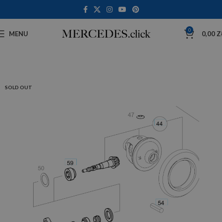
0
MENU
0,00
Z
SOLD OUT