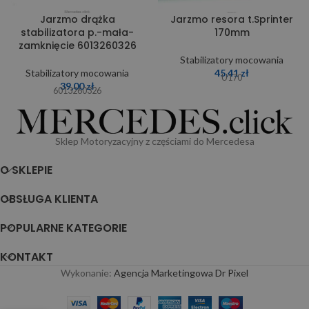
Jarzmo drążka
Jarzmo resora t.Sprinter
stabilizatora p.-mała-
170mm
zamknięcie 6013260326
Stabilizatory mocowania
Stabilizatory mocowania
45,41
zł
U170
39,00
zł
6013260326
Sklep Motoryzacyjny z częściami do Mercedesa
O SKLEPIE
OBSŁUGA KLIENTA
POPULARNE KATEGORIE
KONTAKT
Wykonanie:
Agencja Marketingowa Dr Pixel