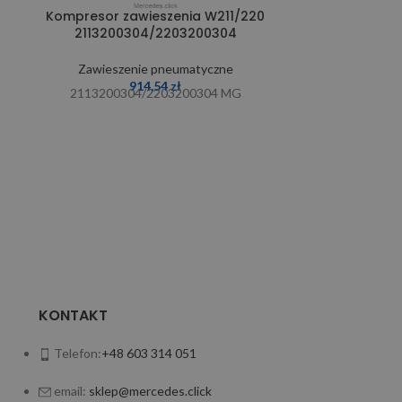
Kompresor zawieszenia W211/220
Listwa za
2113200304/2203200304
pneumaty
s
Zawieszenie pneumatyczne
914,54
zł
Zawiesz
2113200304/2203200304 MG
220
KONTAKT
Telefon:
+48 603 314 051
email:
sklep@mercedes.click