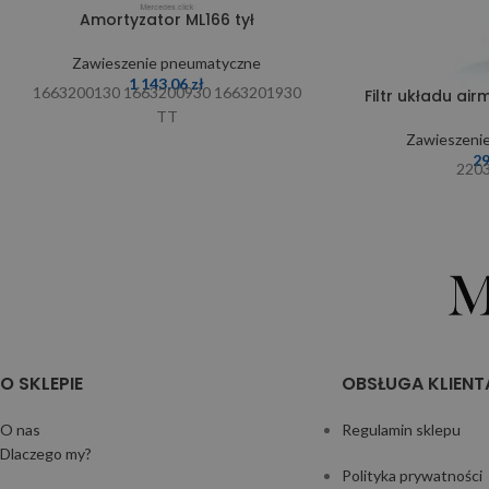
Amortyzator ML166 tył
Zawieszenie pneumatyczne
1 143,06
zł
1663200130 1663200930 1663201930
Filtr układu ai
TT
Zawieszeni
2
220
O SKLEPIE
OBSŁUGA KLIENT
O nas
Regulamin sklepu
Dlaczego my?
Polityka prywatności