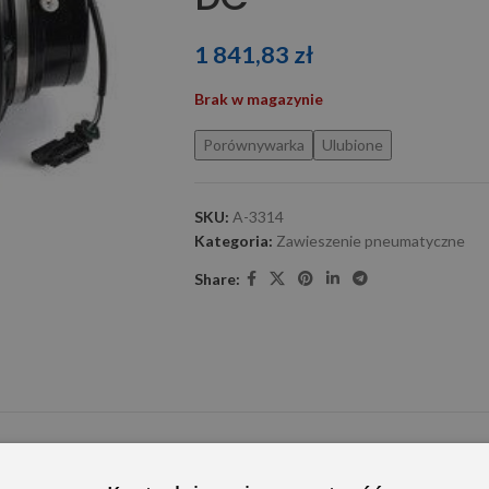
1 841,83
zł
Brak w magazynie
Porównywarka
Ulubione
SKU:
A-3314
Kategoria:
Zawieszenie pneumatyczne
Share:
E DODATKOWE
OPINIE (0)
PRZECZYTAJ PRZED ZAKU