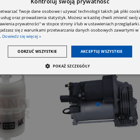
Kontroluj swoją prywatność
twarzać Twoje dane osobowe i używać technologii takich jak pliki cooki
 usług oraz prowadzenia statystyk. Możesz w każdej chwili zmienić swój
tawienia prywatności" w stopce strony i/lub w ustawieniach przeglądarki.
zgadzasz się z warunkami przetwarzania danych osobowych zawartymi w 
.
Dowiedz się więcej »
ODRZUĆ WSZYSTKIE
AKCEPTUJ WSZYSTKIE
POKAŻ SZCZEGÓŁY
SOLD OUT