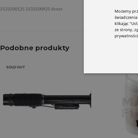
2133200125 2133200925 Arnot
Możemy prze
świadczenia
klikając "Us
ze strony, 
prywatności
Podobne produkty
SOLD OUT