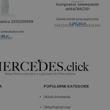
Kompresor zawieszenia
W164/166/251
Zawieszenie pneumatyczne
rmatica 2203200069
1 241,60
zł
1643201204 1663200104 MG
e pneumatyczne
9,48
zł
3200069
Sklep Motoryzacyjny z częściami do Mercedesa
A
POPULARNE KATEGORIE
Układ chłodzenia
Układ hamulcowy