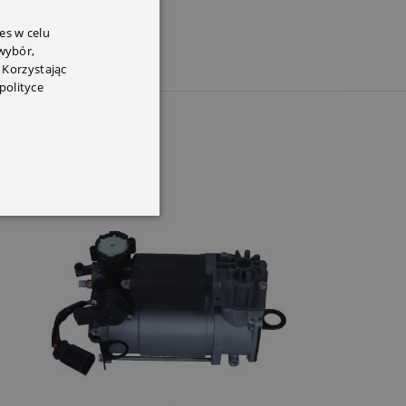
es w celu
 wybór,
 Korzystając
polityce
SOLD OUT
SOLD OUT