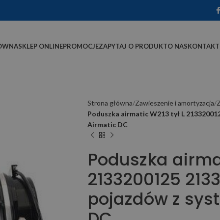
ÓWNA
SKLEP ONLINE
PROMOCJE
ZAPYTAJ O PRODUKT
O NAS
KONTAKT
Strona główna
Zawieszenie i amortyzacja
Poduszka airmatic W213 tył L 21332001
Airmatic DC
Poduszka airmat
2133200125 213
pojazdów z sys
DC