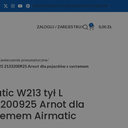
GALERIA WASZYCH MERCEDESÓW
DEKODER VIN
0
ZALOGUJ / ZAREJESTRUJ
0,00
ZŁ
Zawieszenie pneumatyczne
25 2133200925 Arnot dla pojazdów z systemem
ic W213 tył L
3200925 Arnot dla
temem Airmatic