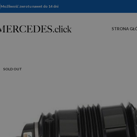
Możliwość zwrotu nawet do 14 dni
STRONA GŁ
SOLD OUT