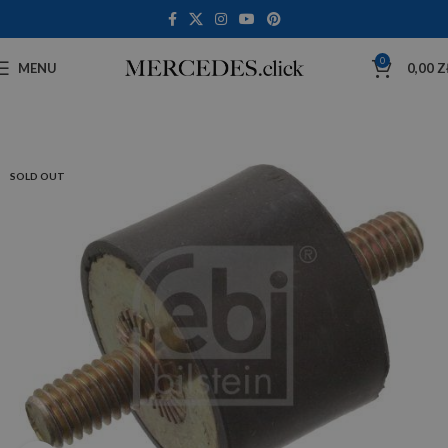
0
MENU
0,00
Z
SOLD OUT