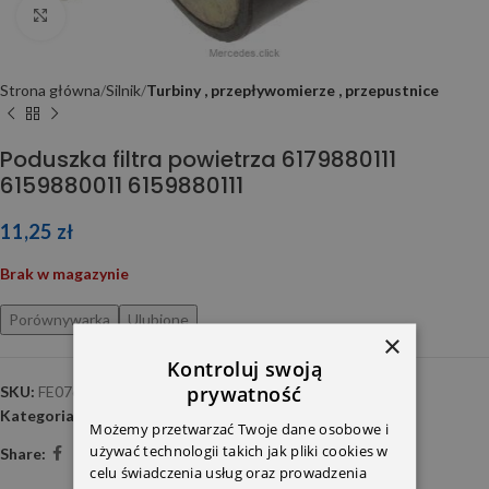
Click to enlarge
Strona główna
Silnik
Turbiny , przepływomierze , przepustnice
Poduszka filtra powietrza 6179880111
6159880011 6159880111
11,25
zł
Brak w magazynie
Porównywarka
Ulubione
×
Kontroluj swoją
prywatność
SKU:
FE07614
Kategoria:
Turbiny , przepływomierze , przepustnice
Możemy przetwarzać Twoje dane osobowe i
używać technologii takich jak pliki cookies w
Share:
celu świadczenia usług oraz prowadzenia