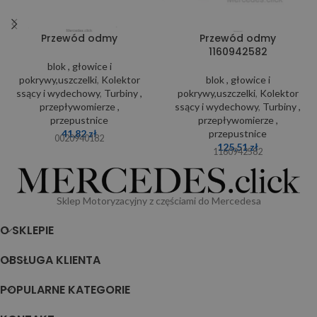
Przewód odmy
Przewód odmy
1160942582
blok , głowice i
pokrywy,uszczelki
,
Kolektor
blok , głowice i
ssący i wydechowy
,
Turbiny ,
pokrywy,uszczelki
,
Kolektor
przepływomierze ,
ssący i wydechowy
,
Turbiny ,
przepustnice
przepływomierze ,
41,82
zł
przepustnice
0020940182
125,51
zł
1160942582
Sklep Motoryzacyjny z częściami do Mercedesa
O SKLEPIE
OBSŁUGA KLIENTA
POPULARNE KATEGORIE