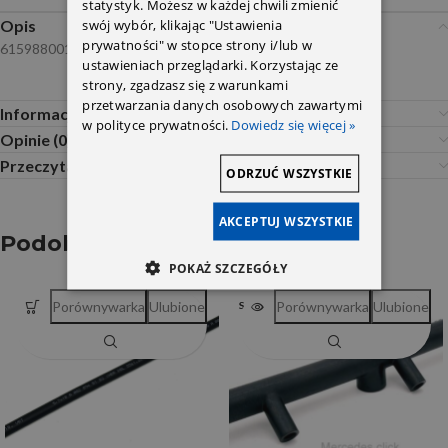
statystyk. Możesz w każdej chwili zmienić
swój wybór, klikając "Ustawienia
Opis
prywatności" w stopce strony i/lub w
6159880011
ustawieniach przeglądarki. Korzystając ze
strony, zgadzasz się z warunkami
przetwarzania danych osobowych zawartymi
Informacje dodatkowe
w polityce prywatności.
Dowiedz się więcej »
Opinie (0)
Przeczytaj Przed Zakupem
ODRZUĆ WSZYSTKIE
AKCEPTUJ WSZYSTKIE
Podobne produkty
POKAŻ SZCZEGÓŁY
Porównywarka
Ulubione
Porównywarka
Ulubione
SOLD OUT