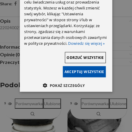
celu świadczenia usług oraz prowadzenia
Share:
statystyk. Możesz w każdej chwili zmienić
swój wybór, klikając "Ustawienia
prywatności" w stopce strony i/lub w
Opis
ustawieniach przeglądarki. Korzystając ze
2202400218/2202400118/2122400418
strony, zgadzasz się z warunkami
przetwarzania danych osobowych zawartymi
w polityce prywatności.
Dowiedz się więcej »
Informacje dodatkowe
Opinie (0)
ODRZUĆ WSZYSTKIE
Przeczytaj Przed Zakupem
AKCEPTUJ WSZYSTKIE
Podobne produkty
POKAŻ SZCZEGÓŁY
Porównywarka
Ulubione
Porównywarka
Ulubione
SOLD OUT
SOLD OUT