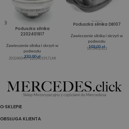
Poduszka silnika DB107
Poduszka silnika
2202401917
Zawieszenie silnika i skrzyń w
podwoziu
Zawieszenie silnika i skrzyń w
103,02
zł
1072412313
podwoziu
232,00
zł
2032400417 2202401917 LMI
Sklep Motoryzacyjny z częściami do Mercedesa
O SKLEPIE
OBSŁUGA KLIENTA