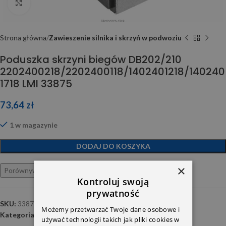
Click to enlarge
Strona główna
Zawieszenie silnika i skrzyń w podwoziu
Poduszka skrzyni biegów DB202/210
2202400218/2202400118/1402401218/140240
1718 LMI 33875
73,64
zł
1 w magazynie
DODAJ DO KOSZYKA
×
Porównywarka
Ulubione
Kontroluj swoją
prywatność
SKU:
33875 01
Możemy przetwarzać Twoje dane osobowe i
Kategoria:
Zawieszenie silnika i skrzyń w podwoziu
używać technologii takich jak pliki cookies w