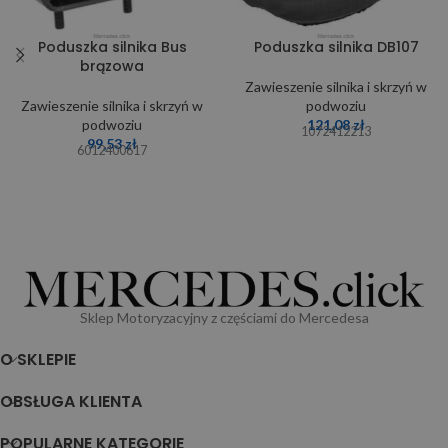
Poduszka silnika Bus
Poduszka silnika DB107
brązowa
Zawieszenie silnika i skrzyń w
Zawieszenie silnika i skrzyń w
podwoziu
podwoziu
121,08
zł
1072412213
99,53
zł
6012400617
Sklep Motoryzacyjny z częściami do Mercedesa
O SKLEPIE
OBSŁUGA KLIENTA
POPULARNE KATEGORIE