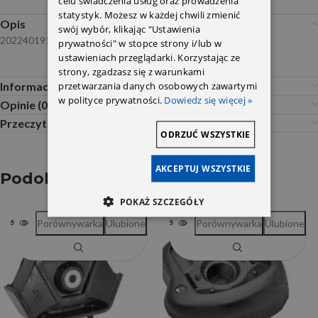
celu świadczenia usług oraz prowadzenia
statystyk. Możesz w każdej chwili zmienić
Opis
swój wybór, klikając "Ustawienia
2022401917 2022402517 2032400317
prywatności" w stopce strony i/lub w
ustawieniach przeglądarki. Korzystając ze
strony, zgadzasz się z warunkami
przetwarzania danych osobowych zawartymi
Informacje dodatkowe
w polityce prywatności.
Dowiedz się więcej »
Opinie (0)
Przeczytaj Przed Zakupem
ODRZUĆ WSZYSTKIE
AKCEPTUJ WSZYSTKIE
Podobne produkty
POKAŻ SZCZEGÓŁY
Porównywarka
Ulubione
Porównywarka
Ulubione
SOLD OUT
SOLD OUT