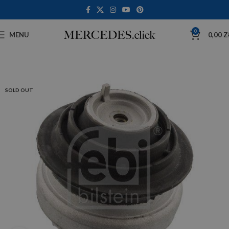
0
MENU
0,00
Z
SOLD OUT