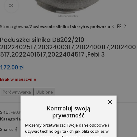
Click to enlarge
Strona główna
Zawieszenie silnika i skrzyń w podwoziu
Poduszka silnika DB202/210
2022402517,2032400317,2102400117,2102400
517,2022401617,2022404517 ,Febi 3
172,00
zł
Brak w magazynie
Porównywarka
Ulubione
×
Kontroluj swoją
SKU:
FE03803
prywatność
Kategoria:
Zawieszenie silnika i skrzyń w podwoziu
Możemy przetwarzać Twoje dane osobowe i
Share:
używać technologii takich jak pliki cookies w