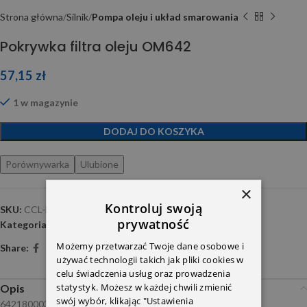
Strona główna
Silnik
Pompa oleju i układ smarowania
Pokrywka filtra oleju OM642
57,15
zł
1 w magazynie
DODAJ DO KOSZYKA
Porównywarka
Ulubione
×
Kontroluj swoją
SKU:
CCL-ME-031
prywatność
Kategoria:
Pompa oleju i układ smarowania
Możemy przetwarzać Twoje dane osobowe i
Share:
używać technologii takich jak pliki cookies w
celu świadczenia usług oraz prowadzenia
statystyk. Możesz w każdej chwili zmienić
Opis
swój wybór, klikając "Ustawienia
6421800038 NTY