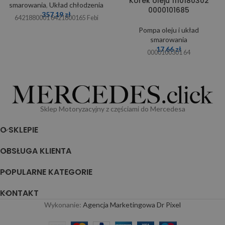
Korek oleju 1110180302
smarowania
,
Układ chłodzenia
0000101685
357,19
zł
6421880001 6421800165 Febi
Pompa oleju i układ
smarowania
17,66
zł
0000100301 64
Sklep Motoryzacyjny z częściami do Mercedesa
O SKLEPIE
OBSŁUGA KLIENTA
POPULARNE KATEGORIE
KONTAKT
Wykonanie:
Agencja Marketingowa Dr Pixel