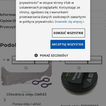
prywatności" w stopce strony i/lub w
ustawieniach przeglądarki. Korzystając ze
strony, zgadzasz się z warunkami
Informacje dodatkowe
przetwarzania danych osobowych zawartymi
Opinie (0)
w polityce prywatności.
Dowiedz się więcej »
Przeczytaj Przed Zakupem
ODRZUĆ WSZYSTKIE
Podobne produkty
AKCEPTUJ WSZYSTKIE
POKAŻ SZCZEGÓŁY
Porównywarka
Ulubione
Porównywarka
Ulubione
SOLD OUT
Chłodnica oleju OM642
Pompa oleju i układ