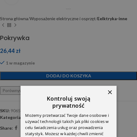
Strona główna
Wyposażenie elektryczne i osprzęt
Eelktryka-inne
Pokrywka
26,44
zł
1 w magazynie
DODAJ DO KOSZYKA
×
Porównywarka
Ulubione
Kontroluj swoją
prywatność
SKU:
9065450003
Możemy przetwarzać Twoje dane osobowe i
Kategoria:
Eelktryka-inne
używać technologii takich jak pliki cookies w
celu świadczenia usług oraz prowadzenia
Share:
statystyk. Możesz w każdej chwili zmienić