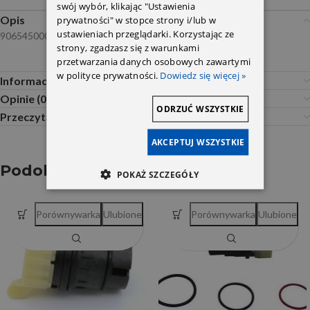
swój wybór, klikając "Ustawienia
Opis
prywatności" w stopce strony i/lub w
ustawieniach przeglądarki. Korzystając ze
90654500037J69
strony, zgadzasz się z warunkami
przetwarzania danych osobowych zawartymi
w polityce prywatności.
Dowiedz się więcej »
Informacje dodatkowe
Opinie (0)
ODRZUĆ WSZYSTKIE
Przeczytaj Przed Zakupem
AKCEPTUJ WSZYSTKIE
Podobne produkty
POKAŻ SZCZEGÓŁY
Porównywarka
Ulubione
Porównywarka
Ulubione