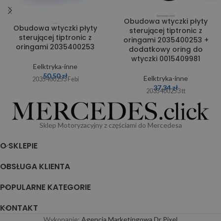
Obudowa wtyczki płyty
Obudowa wtyczki płyty
sterującej tiptronic z
sterującej tiptronic z
oringami 2035400253 +
oringami 2035400253
dodatkowy oring do
wtyczki 0015409981
Eelktryka-inne
50,50
zł
Eelktryka-inne
2035400253 Febi
37,34
zł
2035400253 tt
Sklep Motoryzacyjny z częściami do Mercedesa
O SKLEPIE
OBSŁUGA KLIENTA
POPULARNE KATEGORIE
KONTAKT
Wykonanie:
Agencja Marketingowa Dr Pixel