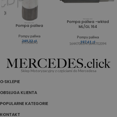
Pompa paliwa -wkład
Pompa paliwa
ML/GL 164
Pompy paliwa
Pompy paliwa
249,32
zł
197,61
zł
191906090
1644700394 1644702094
Sklep Motoryzacyjny z częściami do Mercedesa
O SKLEPIE
OBSŁUGA KLIENTA
POPULARNE KATEGORIE
KONTAKT