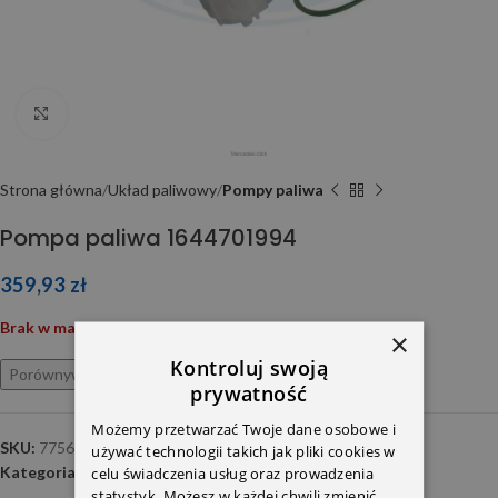
Click to enlarge
Strona główna
Układ paliwowy
Pompy paliwa
Pompa paliwa 1644701994
359,93
zł
Brak w magazynie
×
Kontroluj swoją
Porównywarka
Ulubione
prywatność
Możemy przetwarzać Twoje dane osobowe i
SKU:
775681A
używać technologii takich jak pliki cookies w
Kategoria:
Pompy paliwa
celu świadczenia usług oraz prowadzenia
statystyk. Możesz w każdej chwili zmienić