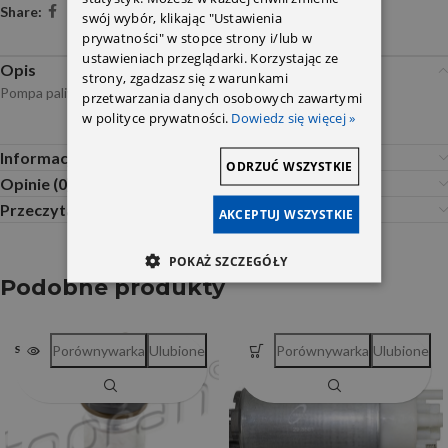
Share:
swój wybór, klikając "Ustawienia
prywatności" w stopce strony i/lub w
ustawieniach przeglądarki. Korzystając ze
Opis
strony, zgadzasz się z warunkami
Pompa paliwa ML W164 4,5 -5,0 1644701994 Era
przetwarzania danych osobowych zawartymi
w polityce prywatności.
Dowiedz się więcej »
Informacje dodatkowe
ODRZUĆ WSZYSTKIE
Opinie (0)
Przeczytaj Przed Zakupem
AKCEPTUJ WSZYSTKIE
POKAŻ SZCZEGÓŁY
Podobne produkty
Porównywarka
Ulubione
Porównywarka
Ulubione
SOLD OUT