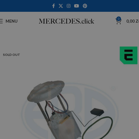
0
MENU
0,00
Z
SOLD OUT