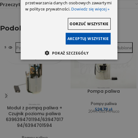
przetwarzania danych osobowych zawartymi
Przeczytaj Przed Zakupem
w polityce prywatności.
Dowiedz się więcej »
ODRZUĆ WSZYSTKIE
Podobne produkty
AKCEPTUJ WSZYSTKIE
Porównywarka
Ulubione
Porównywarka
Ulubione
SOLD OUT
SOLD OUT
POKAŻ SZCZEGÓŁY
Pompa paliwa
Pompy paliwa
Moduł z pompą paliwa +
524,79
zł
2044700294 Huco
Czujnik poziomu paliwa
6396394701194/63947017
94/6394701594
Pompy paliwa