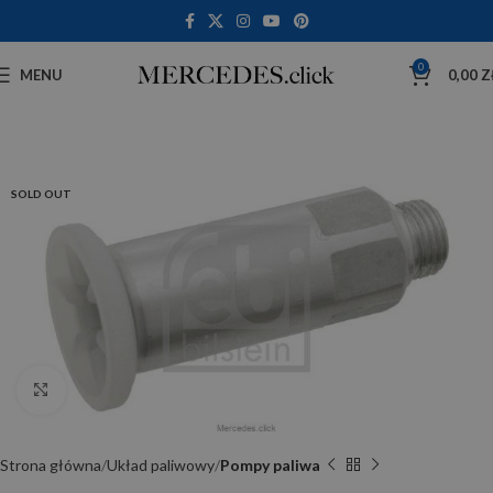
0
MENU
0,00
Z
SOLD OUT
Click to enlarge
Strona główna
Układ paliwowy
Pompy paliwa