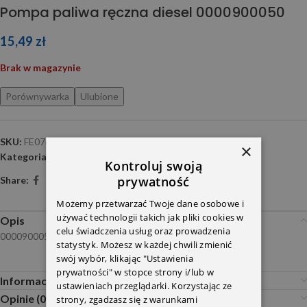
Pompa paliwa ręczna diesel 0000900050
15,49
zł
Brak w magazynie
Porównywarka
Ulubione
SKU:
FE07670
×
Kategoria:
Pompy paliwa
Kontroluj swoją
prywatność
Share:
Możemy przetwarzać Twoje dane osobowe i
używać technologii takich jak pliki cookies w
Opis
celu świadczenia usług oraz prowadzenia
0000900050 FEBI
statystyk. Możesz w każdej chwili zmienić
swój wybór, klikając "Ustawienia
prywatności" w stopce strony i/lub w
Informacje dodatkowe
ustawieniach przeglądarki. Korzystając ze
Opinie (0)
strony, zgadzasz się z warunkami