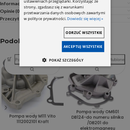
ustawieniach przeglądarki. Korzystając ze
Informacje dodatkowe
strony, zgadzasz się z warunkami
Opinie (0)
przetwarzania danych osobowych zawartymi
Przeczytaj Przed Zakupem
w polityce prywatności.
Dowiedz się więcej »
ODRZUĆ WSZYSTKIE
Podobne produkty
AKCEPTUJ WSZYSTKIE
Porównywarka
Ulubione
Porównywarka
Ulubione
SOLD OUT
POKAŻ SZCZEGÓŁY
Pompa wody OM601
Pompa wody M111 Vito
DB124-do numeru silnika
1112002101 Kraft
/DB201 do
elektromagnesu