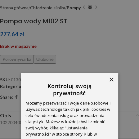
Strona główna
Chłodzenie silnika
Pompy
Pompa wody M102 ST
277,64
zł
Brak w magazynie
Porównywarka
Ulubione
×
SKU:
0130269001
Kontroluj swoją
Kategoria:
Pompy
prywatność
Share:
Możemy przetwarzać Twoje dane osobowe i
używać technologii takich jak pliki cookies w
Opis
celu świadczenia usług oraz prowadzenia
statystyk. Możesz w każdej chwili zmienić
1022004001
swój wybór, klikając "Ustawienia
prywatności" w stopce strony i/lub w