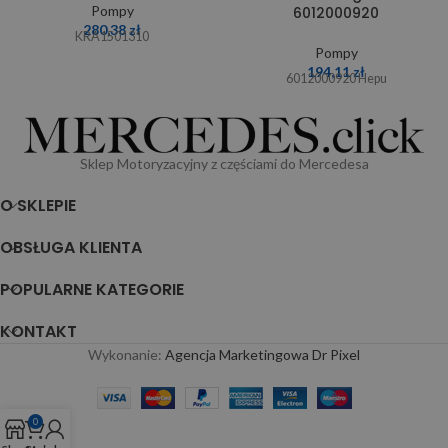
Pompy
6012000920
280,38
zł
KRA1501310
Pompy
194,11
zł
6012000920 Hepu
Sklep Motoryzacyjny z częściami do Mercedesa
O SKLEPIE
OBSŁUGA KLIENTA
POPULARNE KATEGORIE
KONTAKT
Wykonanie:
Agencja Marketingowa Dr Pixel
0