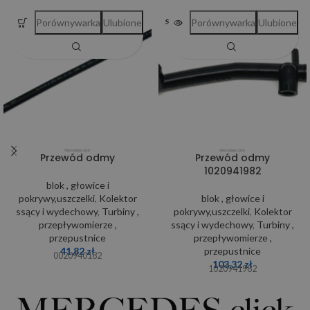
Porównywarka
Ulubione
Porównywarka
Ulubione
SOLD OUT
Przewód odmy
Przewód odmy
1020941982
blok , głowice i
pokrywy,uszczelki
,
Kolektor
blok , głowice i
ssący i wydechowy
,
Turbiny ,
pokrywy,uszczelki
,
Kolektor
przepływomierze ,
ssący i wydechowy
,
Turbiny ,
przepustnice
przepływomierze ,
41,82
zł
przepustnice
0020940182
103,32
zł
1020941982