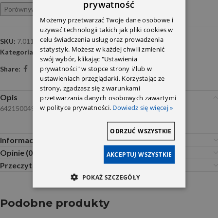
prywatność
Porównywarka
Ulubione
Możemy przetwarzać Twoje dane osobowe i
używać technologii takich jak pliki cookies w
celu świadczenia usług oraz prowadzenia
SKU:
7.01132.11.0
statystyk. Możesz w każdej chwili zmienić
Kategoria:
Kolektor ssący i wydechowy
swój wybór, klikając "Ustawienia
prywatności" w stopce strony i/lub w
Share:
ustawieniach przeglądarki. Korzystając ze
strony, zgadzasz się z warunkami
Opis
przetwarzania danych osobowych zawartymi
w polityce prywatności.
Dowiedz się więcej »
6421500494 6421500394
ODRZUĆ WSZYSTKIE
Informacje dodatkowe
Opinie (0)
AKCEPTUJ WSZYSTKIE
Przeczytaj Przed Zakupem
POKAŻ SZCZEGÓŁY
Podobne produkty