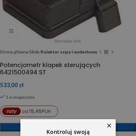
Click to enlarge
Strona główna
Silnik
Kolektor ssący i wydechowy
Potencjometr klapek sterujących
6421500494 ST
533,00
zł
1 w magazynie
15,45
PLN
raty
od
×
DODAJ DO KOSZYKA
Kontroluj swoją