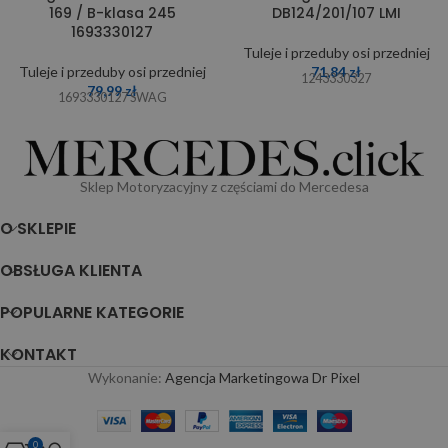
169 / B-klasa 245
DB124/201/107 LMI
1693330127
Tuleje i przeduby osi przedniej
Tuleje i przeduby osi przedniej
71,84
zł
1243330327
79,99
zł
1693330127 SWAG
Sklep Motoryzacyjny z częściami do Mercedesa
O SKLEPIE
OBSŁUGA KLIENTA
POPULARNE KATEGORIE
KONTAKT
Wykonanie:
Agencja Marketingowa Dr Pixel
0