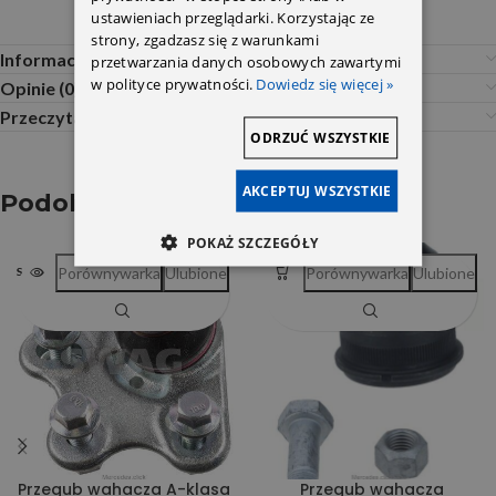
ustawieniach przeglądarki. Korzystając ze
strony, zgadzasz się z warunkami
Informacje dodatkowe
przetwarzania danych osobowych zawartymi
w polityce prywatności.
Dowiedz się więcej »
Opinie (0)
Przeczytaj Przed Zakupem
ODRZUĆ WSZYSTKIE
AKCEPTUJ WSZYSTKIE
Podobne produkty
POKAŻ SZCZEGÓŁY
Porównywarka
Ulubione
Porównywarka
Ulubione
SOLD OUT
Przegub wahacza A-klasa
Przegub wahacza