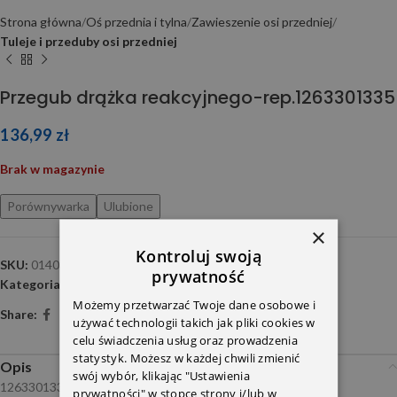
Strona główna
Oś przednia i tylna
Zawieszenie osi przedniej
Tuleje i przeduby osi przedniej
Przegub drążka reakcyjnego-rep.1263301335
136,99
zł
Brak w magazynie
Porównywarka
Ulubione
×
Kontroluj swoją
SKU:
0140330106
prywatność
Kategoria:
Tuleje i przeduby osi przedniej
Możemy przetwarzać Twoje dane osobowe i
Share:
używać technologii takich jak pliki cookies w
celu świadczenia usług oraz prowadzenia
statystyk. Możesz w każdej chwili zmienić
Opis
swój wybór, klikając "Ustawienia
1263301335
prywatności" w stopce strony i/lub w