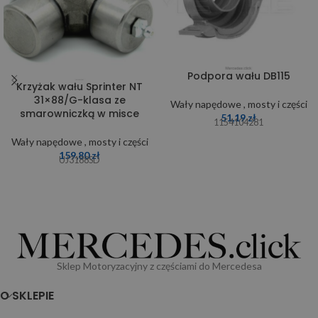
Podpora wału DB115
Krzyżak wału Sprinter NT
31×88/G-klasa ze
Wały napędowe , mosty i części
smarowniczką w misce
51,19
zł
1154104281
Wały napędowe , mosty i części
159,80
zł
UJ3188SD
Sklep Motoryzacyjny z częściami do Mercedesa
O SKLEPIE