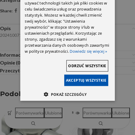
Kategoria:
Wały napędowe , mosty i części
używać technologii takich jak pliki cookies w
celu świadczenia usług oraz prowadzenia
Share:
statystyk. Możesz w każdej chwili zmienić
swój wybór, klikając "Ustawienia
prywatności" w stopce strony i/lub w
Opis
ustawieniach przeglądarki. Korzystając ze
2024100715s
strony, zgadzasz się z warunkami
przetwarzania danych osobowych zawartymi
w polityce prywatności.
Dowiedz się więcej »
Informacje dodatkowe
Opinie (0)
ODRZUĆ WSZYSTKIE
Przeczytaj Przed Zakupem
AKCEPTUJ WSZYSTKIE
Podobne produkty
POKAŻ SZCZEGÓŁY
Porównywarka
Ulubione
Porównywarka
Ulubione
SOLD OUT