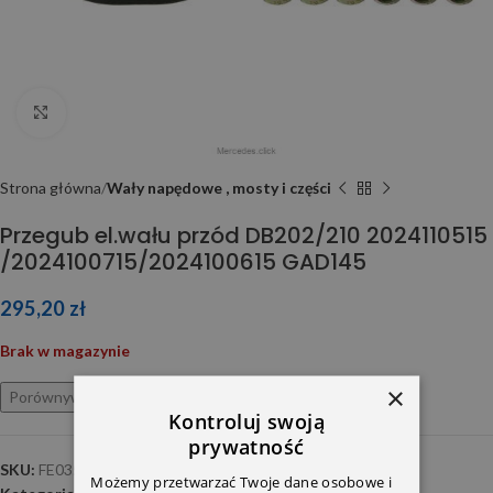
Click to enlarge
Strona główna
Wały napędowe , mosty i części
Przegub el.wału przód DB202/210 2024110515
/2024100715/2024100615 GAD145
295,20
zł
Brak w magazynie
×
Porównywarka
Ulubione
Kontroluj swoją
prywatność
SKU:
FE03568
Możemy przetwarzać Twoje dane osobowe i