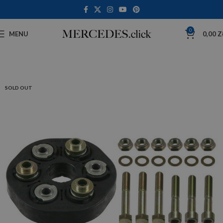
0
MENU
0,00
Z
SOLD OUT