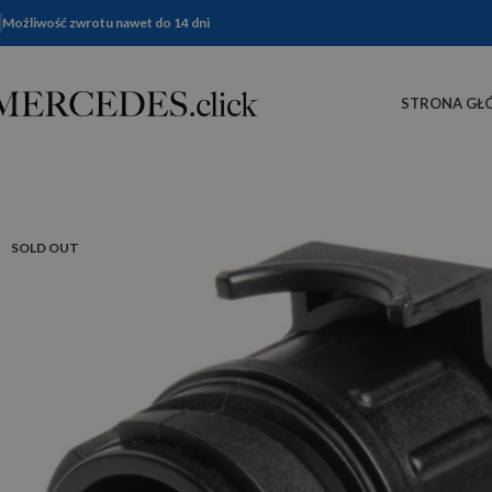
Możliwość zwrotu nawet do 14 dni
STRONA GŁ
SOLD OUT