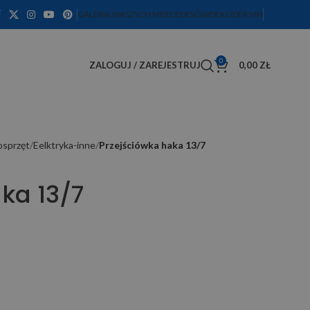
GALERIA WASZYCH MERCEDESÓW
DEKODER VIN
0
ZALOGUJ / ZAREJESTRUJ
0,00
ZŁ
osprzęt
Eelktryka-inne
Przejściówka haka 13/7
ka 13/7