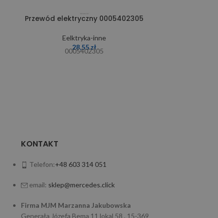
Przewód elektryczny 0005402305
Sygnał-k
Eelktryka-inne
Ee
28,55
zł
0005402305
1009
KONTAKT
Telefon:
+48 603 314 051
email:
sklep@mercedes.click
Firma MJM Marzanna Jakubowska
Generała Józefa Bema 11 lokal 58 , 15-369