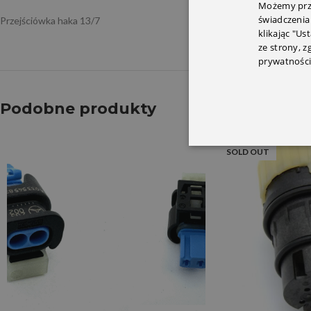
Możemy prze
świadczenia
Przejściówka haka 13/7
klikając "Us
ze strony, 
prywatności
Podobne produkty
SOLD OUT