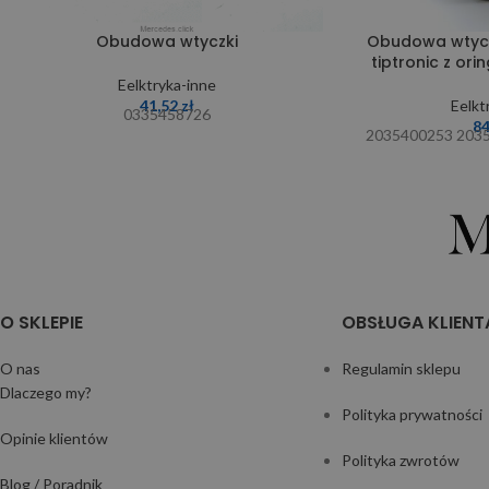
Obudowa wtyczki
Obudowa wtyczk
tiptronic z or
Eelktryka-inne
41,52
zł
Eelkt
0335458726
8
2035400253 203
O SKLEPIE
OBSŁUGA KLIENT
O nas
Regulamin sklepu
Dlaczego my?
Polityka prywatności
Opinie klientów
Polityka zwrotów
Blog / Poradnik