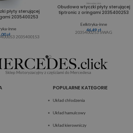
Obudowa wtyczki płyty sterującej
i płyty sterującej
tiptronic z oringami 2035400253
ingami 2035400253
Eelktryka-inne
ryka-inne
46,49
zł
2035400253 SWAG
4,00
zł
5400053 2035400153
Sklep Motoryzacyjny z częściami do Mercedesa
A
POPULARNE KATEGORIE
Układ chłodzenia
Układ hamulcowy
Układ kierowniczy