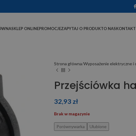
ÓWNA
SKLEP ONLINE
PROMOCJE
ZAPYTAJ O PRODUKT
O NAS
KONTAKT
Strona główna
Wyposażenie elektryczne i 
Przejściówka ha
32,93
zł
Brak w magazynie
Porównywarka
Ulubione