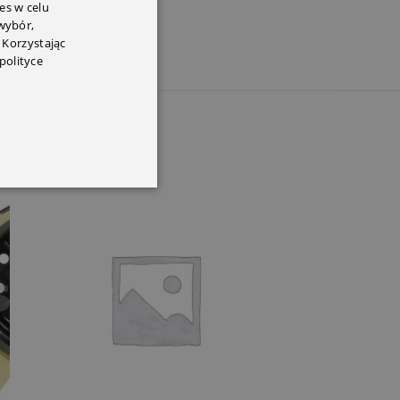
es w celu
 wybór,
 Korzystając
polityce