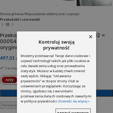
Strona główna
Wyposażenie elektryczne i osprzęt
Przekaźniki i sterowniki
Przekaźnik świec żarowych 0255452832 =
×
0005453516/6461536579/6461538491
Kontroluj swoją
oryginał
prywatność
Możemy przetwarzać Twoje dane osobowe i
497,01
zł
używać technologii takich jak pliki cookies w
celu świadczenia usług oraz prowadzenia
1 w magazynie
statystyk. Możesz w każdej chwili zmienić
swój wybór, klikając "Ustawienia
14,41
PLN
raty
od
prywatności" w stopce strony i/lub w
ustawieniach przeglądarki. Korzystając ze
strony, zgadzasz się z warunkami
DODAJ DO KOSZYKA
przetwarzania danych osobowych zawartymi
w polityce prywatności.
Dowiedz się więcej »
Porównywarka
Ulubione