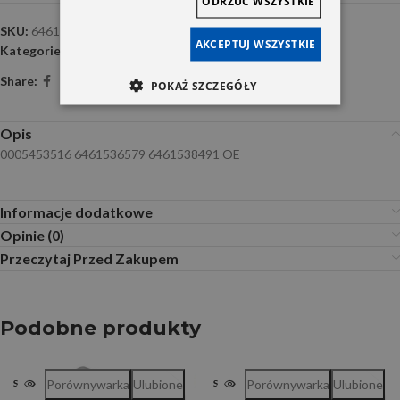
ODRZUĆ WSZYSTKIE
SKU:
6461536579 CH
AKCEPTUJ WSZYSTKIE
Kategorie:
Przekaźniki i sterowniki
,
Zapłon
Share:
POKAŻ SZCZEGÓŁY
Opis
0005453516 6461536579 6461538491 OE
Informacje dodatkowe
Opinie (0)
Przeczytaj Przed Zakupem
Podobne produkty
Porównywarka
Ulubione
Porównywarka
Ulubione
SOLD OUT
SOLD OUT