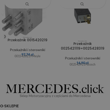
Przekaźnik 0015420219
Przekaźnik
0025421119=0025428319
Przekaźniki i sterowniki
97,74
zł
0015420219 Meyle
Przekaźniki i sterowniki
16,90
zł
0025429219 Bosch
Sklep Motoryzacyjny z częściami do Mercedesa
O SKLEPIE