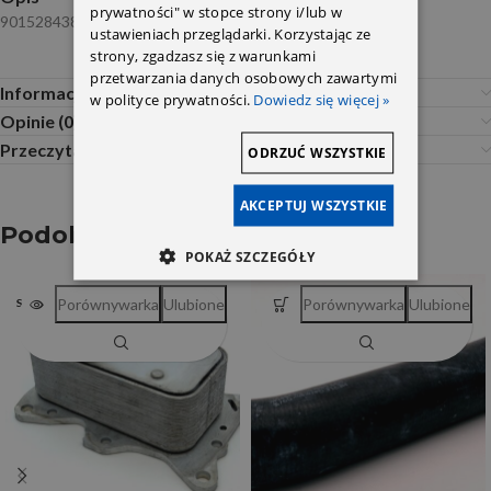
prywatności" w stopce strony i/lub w
9015284382 NRF
ustawieniach przeglądarki. Korzystając ze
strony, zgadzasz się z warunkami
przetwarzania danych osobowych zawartymi
Informacje dodatkowe
w polityce prywatności.
Dowiedz się więcej »
Opinie (0)
Przeczytaj Przed Zakupem
ODRZUĆ WSZYSTKIE
AKCEPTUJ WSZYSTKIE
Podobne produkty
POKAŻ SZCZEGÓŁY
Porównywarka
Ulubione
Porównywarka
Ulubione
SOLD OUT