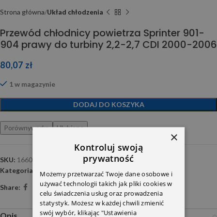
Strona główna
Układ chłodzenia
Przewód chłodnicy powietrza Sprinter 901-
904 prawy do turbiny 2,2-2,7 CDI 2000-2006
80,07
zł
1 w magazynie
DODAJ DO KOSZYKA
Porównywarka
Ulubione
×
Kontroluj swoją
prywatność
SKU:
166039
Kategoria:
Układ chłodzenia
Możemy przetwarzać Twoje dane osobowe i
używać technologii takich jak pliki cookies w
Share:
celu świadczenia usług oraz prowadzenia
statystyk. Możesz w każdej chwili zmienić
swój wybór, klikając "Ustawienia
Opis