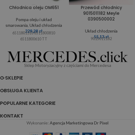
Chłodnica oleju OM651
Przewód chłodnicy
9015011182 Meyle
0390500002
Pompa oleju i układ
smarowania
,
Układ chłodzenia
229,28
zł
Układ chłodzenia
6511801310 6511800810
55,13
zł
9015011182
6511800610 TT
Sklep Motoryzacyjny z częściami do Mercedesa
O SKLEPIE
OBSŁUGA KLIENTA
POPULARNE KATEGORIE
KONTAKT
Wykonanie:
Agencja Marketingowa Dr Pixel