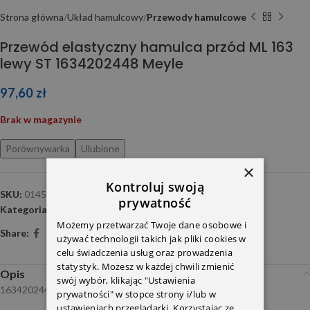
Strona główna
Układ hamulcowy
Przewody hamulcowe
Przewód elastyczny hamulca przód ML 163
lewy ST 1634202448 Meyle
97,60
zł
Brak w magazynie
Porównywarka
Ulubione
×
Kontroluj swoją
SKU:
0145250030
prywatność
Kategoria:
Przewody hamulcowe
Możemy przetwarzać Twoje dane osobowe i
Share:
używać technologii takich jak pliki cookies w
celu świadczenia usług oraz prowadzenia
statystyk. Możesz w każdej chwili zmienić
Opis
swój wybór, klikając "Ustawienia
1634202448
prywatności" w stopce strony i/lub w
ustawieniach przeglądarki. Korzystając ze