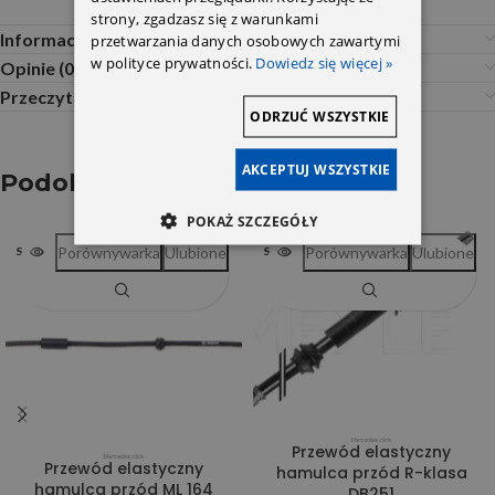
strony, zgadzasz się z warunkami
Informacje dodatkowe
przetwarzania danych osobowych zawartymi
w polityce prywatności.
Dowiedz się więcej »
Opinie (0)
Przeczytaj Przed Zakupem
ODRZUĆ WSZYSTKIE
AKCEPTUJ WSZYSTKIE
Podobne produkty
POKAŻ SZCZEGÓŁY
Porównywarka
Ulubione
Porównywarka
Ulubione
SOLD OUT
SOLD OUT
Przewód elastyczny
Przewód elastyczny
hamulca przód R-klasa
hamulca przód ML 164
DB251