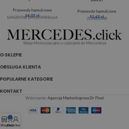
Przewody hamulcowe
Przewody hamulcowe
56,03
zł
55,63
zł
1644200348 1644200448 Bosch
2514200348
Sklep Motoryzacyjny z częściami do Mercedesa
O SKLEPIE
OBSŁUGA KLIENTA
POPULARNE KATEGORIE
KONTAKT
Wykonanie:
Agencja Marketingowa Dr Pixel
0
Shop
Cart
Moje konto