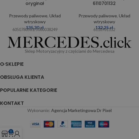
oryginał
6110701132
Przewody paliwowe
,
Układ
Przewody paliwowe
,
Układ
wtryskowy
wtryskowy
135,30
zł
132,25
zł
6050780581/5000038249
6110701132
Sklep Motoryzacyjny z częściami do Mercedesa
O SKLEPIE
OBSŁUGA KLIENTA
POPULARNE KATEGORIE
KONTAKT
Wykonanie:
Agencja Marketingowa Dr Pixel
0