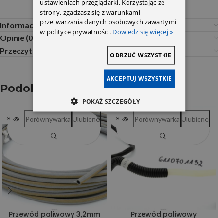
ustawieniach przeglądarki. Korzystając ze
strony, zgadzasz się z warunkami
przetwarzania danych osobowych zawartymi
Informacje dodatkowe
w polityce prywatności.
Dowiedz się więcej »
Opinie (0)
Przeczytaj Przed Zakupem
ODRZUĆ WSZYSTKIE
AKCEPTUJ WSZYSTKIE
Podobne produkty
POKAŻ SZCZEGÓŁY
Porównywarka
Ulubione
Porównywarka
Ulubione
SOLD OUT
SOLD OUT
Przewód paliwowy 3,2mm
Przewód paliwowy