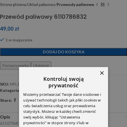
Strona główna
Układ paliwowy
Przewody paliwowe
Przewód paliwowy 6110786832
49,00
zł
1 w magazynie
DODAJ DO KOSZYKA
Porównywarka
Ulubione
×
Kontroluj swoją
SKU:
MFL1156
prywatność
Kategorie:
Przewody paliwowe
,
Układ wtryskowy
Możemy przetwarzać Twoje dane osobowe i
używać technologii takich jak pliki cookies w
Share:
celu świadczenia usług oraz prowadzenia
statystyk. Możesz w każdej chwili zmienić
Opis
swój wybór, klikając "Ustawienia
prywatności" w stopce strony i/lub w
6110706832 Gates