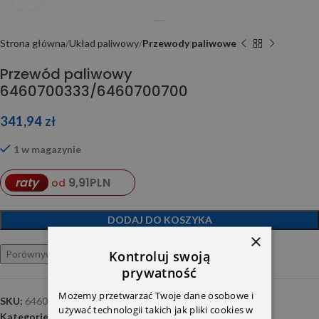
Strona główna
Układ paliwowy
Przewody paliwowe
Przewód paliwowy
6460700333/6460700700
341,94
zł
1 w magazynie
9,91
PLN
raty
od
DODAJ DO KOSZYKA
×
Kontroluj swoją
Porównywarka
Ulubione
prywatność
Możemy przetwarzać Twoje dane osobowe i
SKU:
6460700700
używać technologii takich jak pliki cookies w
Kategorie:
Przewody paliwowe
,
Układ wtryskowy