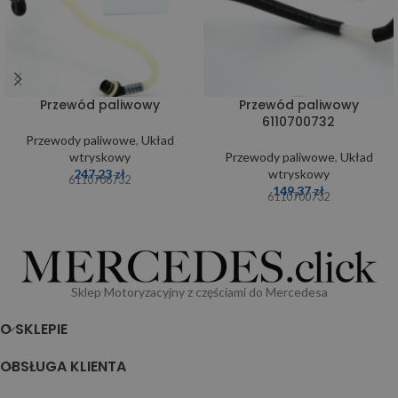
Przewód paliwowy
Przewód paliwowy
6110700732
Przewody paliwowe
,
Układ
wtryskowy
Przewody paliwowe
,
Układ
247,23
zł
wtryskowy
6110706732
149,37
zł
6110700732
Sklep Motoryzacyjny z częściami do Mercedesa
O SKLEPIE
OBSŁUGA KLIENTA