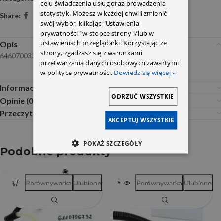
celu świadczenia usług oraz prowadzenia
statystyk. Możesz w każdej chwili zmienić
Share:
swój wybór, klikając "Ustawienia
prywatności" w stopce strony i/lub w
ustawieniach przeglądarki. Korzystając ze
Opis
strony, zgadzasz się z warunkami
6460700333 6460700700
przetwarzania danych osobowych zawartymi
w polityce prywatności.
Dowiedz się więcej »
Informacje dodatkowe
ODRZUĆ WSZYSTKIE
Opinie (0)
Przeczytaj Przed Zakupem
AKCEPTUJ WSZYSTKIE
POKAŻ SZCZEGÓŁY
Podobne produkty
Porównywarka
Ulubione
Porównywarka
Ulubione
SOLD OUT