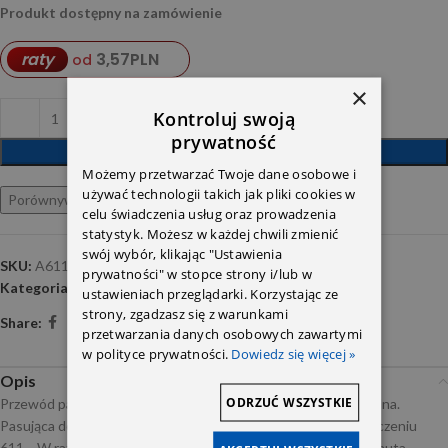
Produkt dostępny na zamówienie
3,57
PLN
raty
od
×
Kontroluj swoją
prywatność
DODAJ DO KOSZYKA
Możemy przetwarzać Twoje dane osobowe i
używać technologii takich jak pliki cookies w
Porównywarka
Ulubione
celu świadczenia usług oraz prowadzenia
statystyk. Możesz w każdej chwili zmienić
swój wybór, klikając "Ustawienia
SKU:
A6110783781
prywatności" w stopce strony i/lub w
Kategoria:
Accessories
ustawieniach przeglądarki. Korzystając ze
strony, zgadzasz się z warunkami
Share:
przetwarzania danych osobowych zawartymi
w polityce prywatności.
Dowiedz się więcej »
Opis
ODRZUĆ WSZYSTKIE
Przewód paliwowy gumowy Mercedes Om611. Część oryginalna.
Pasująca do modeli Mercedesa wyposażonych w silnik o oznaczeniu
611… W razie wątpliwości prosimy o kontakt i podanie nr. Vin auta.