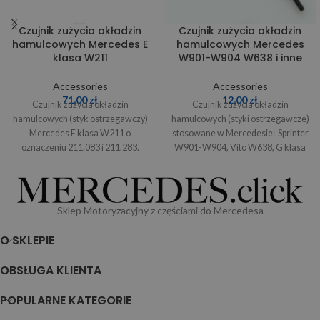
Czujnik zużycia okładzin
Czujnik zużycia okładzin
hamulcowych Mercedes E
hamulcowych Mercedes
klasa W211
W901-W904 W638 i inne
Accessories
Accessories
71,00
zł
12,00
zł
Czujnik zużycia okładzin
Czujnik zużycia okładzin
hamulcowych (styk ostrzegawczy)
hamulcowych (styki ostrzegawcze)
Mercedes E klasa W211 o
stosowane w Mercedesie: Sprinter
oznaczeniu 211.083 i 211.283.
W901-W904, Vito W638, G klasa
Produkt oryginalny. W razie
W461, 730.408-730.415, 732.210-
wątpliwości
732.212, 741.409, 742.605
Sklep Motoryzacyjny z częściami do Mercedesa
O SKLEPIE
OBSŁUGA KLIENTA
POPULARNE KATEGORIE