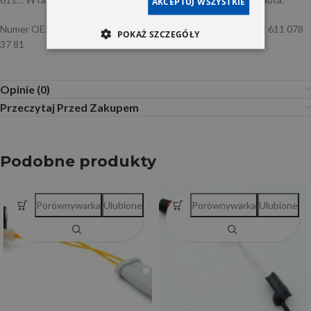
AKCEPTUJ WSZYSTKIE
Numer OE: A 611 078 37 81 | A6110783781 | 611 078 37 81 | 611 078
POKAŻ SZCZEGÓŁY
37 81
Opinie (0)
Przeczytaj Przed Zakupem
Podobne produkty
Porównywarka
Ulubione
Porównywarka
Ulubione