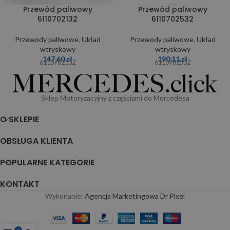
Przewód paliwowy
Przewód paliwowy
6110702132
6110702532
Przewody paliwowe
,
Układ
Przewody paliwowe
,
Układ
wtryskowy
wtryskowy
147,60
zł
190,11
zł
6110702132
6110702532
Sklep Motoryzacyjny z częściami do Mercedesa
O SKLEPIE
OBSŁUGA KLIENTA
POPULARNE KATEGORIE
KONTAKT
Wykonanie:
Agencja Marketingowa Dr Pixel