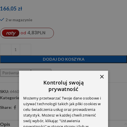
166,05
zł
2 w magazynie
4,83
PLN
raty
od
DODAJ DO KOSZYKA
Porównywarka
Ulubione
×
Kontroluj swoją
prywatność
SKU:
6460702132 GATES
Kategorie:
Przewody paliwowe
,
Układ wtryskowy
Możemy przetwarzać Twoje dane osobowe i
używać technologii takich jak pliki cookies w
Share:
celu świadczenia usług oraz prowadzenia
statystyk. Możesz w każdej chwili zmienić
swój wybór, klikając "Ustawienia
Opis
prywatności" w stopce strony i/lub w