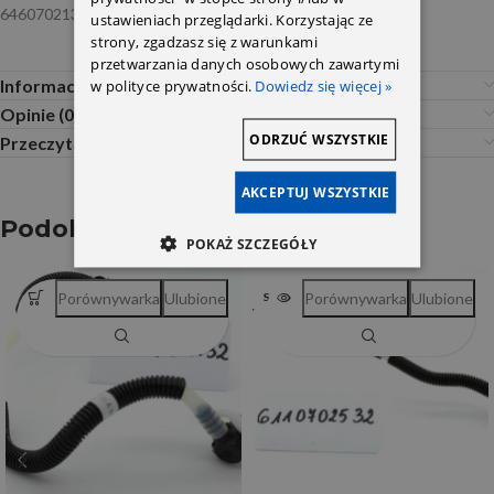
6460702132 Gates
ustawieniach przeglądarki. Korzystając ze
strony, zgadzasz się z warunkami
przetwarzania danych osobowych zawartymi
Informacje dodatkowe
w polityce prywatności.
Dowiedz się więcej »
Opinie (0)
ODRZUĆ WSZYSTKIE
Przeczytaj Przed Zakupem
AKCEPTUJ WSZYSTKIE
Podobne produkty
POKAŻ SZCZEGÓŁY
Porównywarka
Ulubione
Porównywarka
Ulubione
SOLD OUT