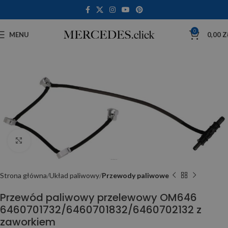
0
MENU
0,00
Z
Click to enlarge
Strona główna
Układ paliwowy
Przewody paliwowe
Przewód paliwowy przelewowy OM646
6460701732/6460701832/6460702132 z
zaworkiem