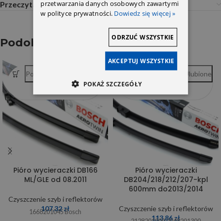
przetwarzania danych osobowych zawartymi
Przeczytaj Przed Zakupem
w polityce prywatności.
Dowiedz się więcej »
ODRZUĆ WSZYSTKIE
Podobne produkty
AKCEPTUJ WSZYSTKIE
Porównywarka
Ulubione
Porównywarka
Ulubione
POKAŻ SZCZEGÓŁY
Pióro wycieraczki DB166
Pióro wycieraczki
ML/GLE od 08.2011
DB204/218/212/207-kpl
600mm do2013/2014
Czyszczenie szyb i reflektorów
107,32
zł
Czyszczenie szyb i reflektorów
1668201045 Bosch
113,86
zł