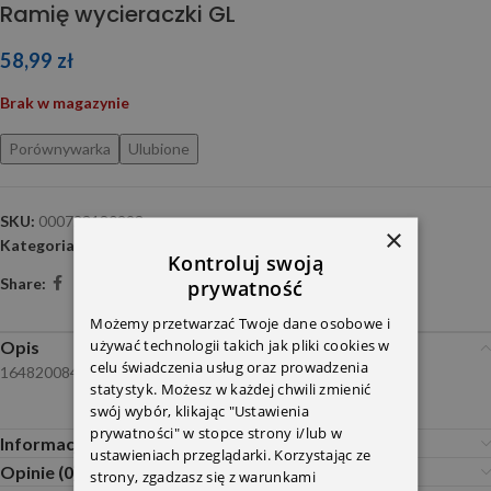
Ramię wycieraczki GL
58,99
zł
Brak w magazynie
Porównywarka
Ulubione
SKU:
000723180293
×
Kategoria:
Czyszczenie szyb i reflektorów
Kontroluj swoją
Share:
prywatność
Możemy przetwarzać Twoje dane osobowe i
używać technologii takich jak pliki cookies w
Opis
celu świadczenia usług oraz prowadzenia
1648200844 MM WRQ0293
statystyk. Możesz w każdej chwili zmienić
swój wybór, klikając "Ustawienia
prywatności" w stopce strony i/lub w
Informacje dodatkowe
ustawieniach przeglądarki. Korzystając ze
Opinie (0)
strony, zgadzasz się z warunkami