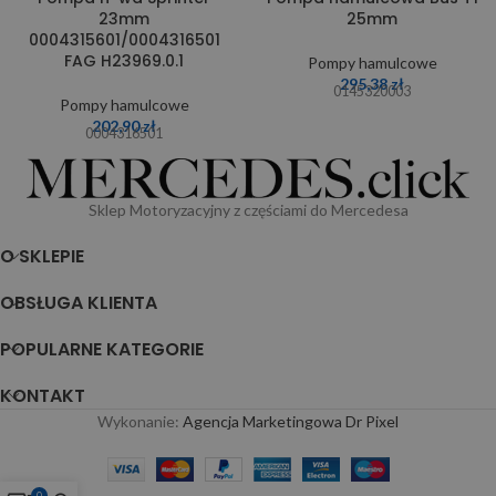
23mm
25mm
0004315601/0004316501
FAG H23969.0.1
Pompy hamulcowe
295,38
zł
0145320003
Pompy hamulcowe
202,90
zł
0004316501
Sklep Motoryzacyjny z częściami do Mercedesa
O SKLEPIE
OBSŁUGA KLIENTA
POPULARNE KATEGORIE
KONTAKT
Wykonanie:
Agencja Marketingowa Dr Pixel
0