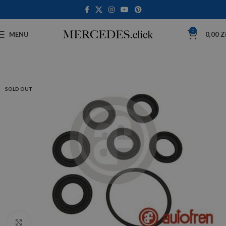
0
MENU
0,00
Z
SOLD OUT
Click to enlarge