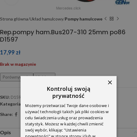
Strona główna
Układ hamulcowy
Pompy hamulcowe
Rep.pompy ham.Bus207-310 25mm po86
D1597
17,99
zł
Brak w magazynie
Porównywarka
Ulubione
×
Kontroluj swoją
prywatność
SKU:
D1597
Kategoria:
Pompy hamulcowe
Możemy przetwarzać Twoje dane osobowe i
używać technologii takich jak pliki cookies w
Share:
celu świadczenia usług oraz prowadzenia
statystyk. Możesz w każdej chwili zmienić
swój wybór, klikając "Ustawienia
Opis
prywatności" w stopce strony i/lub w