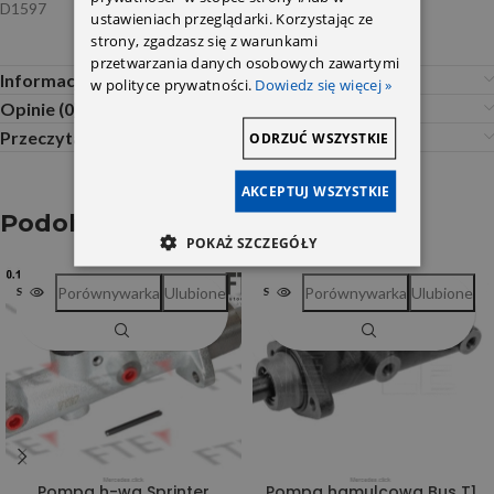
D1597
ustawieniach przeglądarki. Korzystając ze
strony, zgadzasz się z warunkami
przetwarzania danych osobowych zawartymi
Informacje dodatkowe
w polityce prywatności.
Dowiedz się więcej »
Opinie (0)
Przeczytaj Przed Zakupem
ODRZUĆ WSZYSTKIE
AKCEPTUJ WSZYSTKIE
Podobne produkty
POKAŻ SZCZEGÓŁY
Porównywarka
Ulubione
Porównywarka
Ulubione
SOLD OUT
SOLD OUT
Pompa h-wa Sprinter
Pompa hamulcowa Bus T1