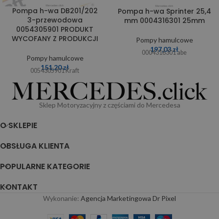
Pompa h-wa DB201/202
Pompa h-wa Sprinter 25,4
3-przewodowa
mm 0004316301 25mm
0054305901 PRODUKT
WYCOFANY Z PRODUKCJI
Pompy hamulcowe
197,03
zł
0004316301 abe
Pompy hamulcowe
151,20
zł
0054305901 Kraft
Sklep Motoryzacyjny z częściami do Mercedesa
O SKLEPIE
OBSŁUGA KLIENTA
POPULARNE KATEGORIE
KONTAKT
Wykonanie:
Agencja Marketingowa Dr Pixel