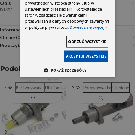
Opis
prywatności" w stopce strony i/lub w
ustawieniach przeglądarki. Korzystając ze
D1658
strony, zgadzasz się z warunkami
przetwarzania danych osobowych zawartymi
w polityce prywatności.
Dowiedz się więcej »
Informacje dodatkowe
Opinie (0)
ODRZUĆ WSZYSTKIE
Przeczytaj Przed Zakupem
AKCEPTUJ WSZYSTKIE
Podobne produkty
POKAŻ SZCZEGÓŁY
Porównywarka
Ulubione
Porównywarka
Ulubione
SOLD OUT
SOLD OUT