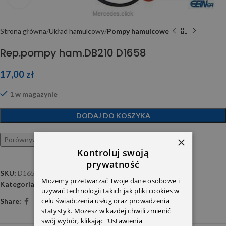
Strona główna
Układ hamulcowy
Pompy hamulcowe
Rep.pompy ham.DB210 D1658
17,00
zł
1 w magazynie
DODAJ DO KOSZYKA
×
Porównywarka
Ulubione
Kontroluj swoją
prywatność
SKU:
D1658
Możemy przetwarzać Twoje dane osobowe i
Kategoria:
Pompy hamulcowe
używać technologii takich jak pliki cookies w
celu świadczenia usług oraz prowadzenia
Share:
statystyk. Możesz w każdej chwili zmienić
swój wybór, klikając "Ustawienia