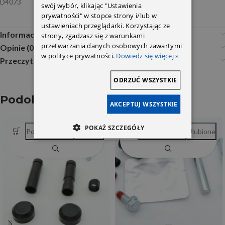
D4073
swój wybór, klikając "Ustawienia
prywatności" w stopce strony i/lub w
ustawieniach przeglądarki. Korzystając ze
Informacje dodatkowe
strony, zgadzasz się z warunkami
przetwarzania danych osobowych zawartymi
Opinie (0)
w polityce prywatności.
Dowiedz się więcej »
Przeczytaj Przed Zakupem
ODRZUĆ WSZYSTKIE
Podobne produkty
AKCEPTUJ WSZYSTKIE
POKAŻ SZCZEGÓŁY
Porównywarka
Ulubione
Porównywarka
Ulubione
SOLD OUT