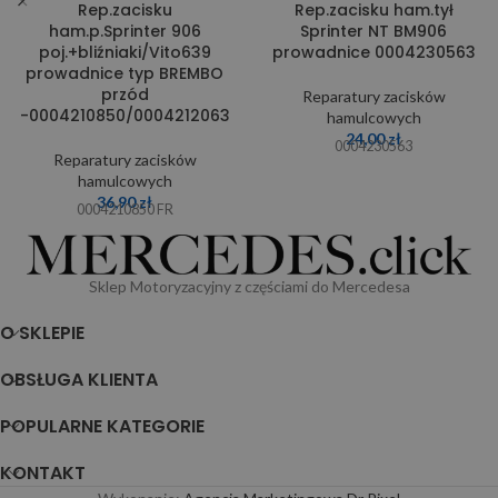
Rep.zacisku
Rep.zacisku ham.tył
ham.p.Sprinter 906
Sprinter NT BM906
poj.+bliźniaki/Vito639
prowadnice 0004230563
prowadnice typ BREMBO
przód
Reparatury zacisków
-0004210850/0004212063
hamulcowych
24,00
zł
0004230563
Reparatury zacisków
hamulcowych
36,90
zł
0004210850 FR
Sklep Motoryzacyjny z częściami do Mercedesa
O SKLEPIE
OBSŁUGA KLIENTA
POPULARNE KATEGORIE
KONTAKT