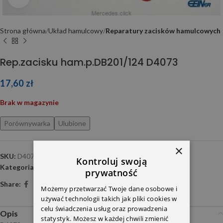
Strona główna
Układ hamulcowy
Reparatury zacisków hamulcowych
Rep.zacisku ham.p.DB201/124 D4073
17,60
zł
Brak w magazynie
Porównywarka
Ulubione
×
SKU:
D4073
Kontroluj swoją
Kategoria:
Reparatury zacisków hamulcowych
prywatność
Share:
Możemy przetwarzać Twoje dane osobowe i
używać technologii takich jak pliki cookies w
celu świadczenia usług oraz prowadzenia
Opis
statystyk. Możesz w każdej chwili zmienić