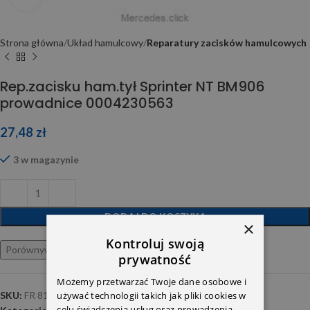
Strona główna
Układ hamulcowy
Reparatury zacisków hamulcowych
Rep.zacisku ham.tył Sprinter NT BM906
prowadnice 0004230563
27,48
zł
3 w magazynie
DODAJ DO KOSZYKA
×
Kontroluj swoją
Porównywarka
Ulubione
prywatność
Możemy przetwarzać Twoje dane osobowe i
SKU:
FR 810015
używać technologii takich jak pliki cookies w
celu świadczenia usług oraz prowadzenia