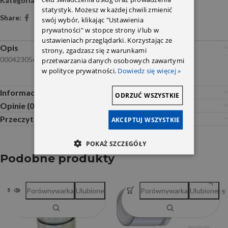
Kategoria:
Reparatury zacisków hamulcowych
statystyk. Możesz w każdej chwili zmienić
Share:
swój wybór, klikając "Ustawienia
prywatności" w stopce strony i/lub w
ustawieniach przeglądarki. Korzystając ze
Opis
strony, zgadzasz się z warunkami
0004230563 113-1385x
przetwarzania danych osobowych zawartymi
w polityce prywatności.
Dowiedz się więcej »
Informacje dodatkowe
ODRZUĆ WSZYSTKIE
Opinie (0)
Przeczytaj Przed Zakupem
AKCEPTUJ WSZYSTKIE
POKAŻ SZCZEGÓŁY
Podobne produkty
Porównywarka
Ulubione
Porównywarka
Ulubione
SOLD OUT