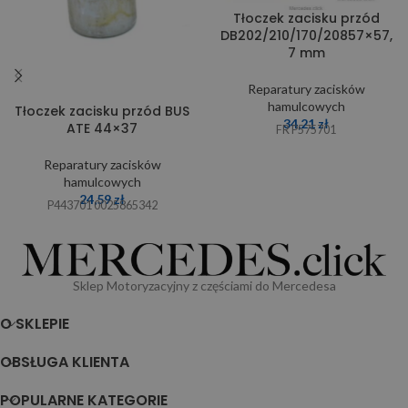
Tłoczek zacisku przód
DB202/210/170/20857×57,
7 mm
Reparatury zacisków
hamulcowych
Tłoczek zacisku przód BUS
34,21
zł
ATE 44×37
FR P575701
Reparatury zacisków
hamulcowych
24,59
zł
P443701 0025865342
Sklep Motoryzacyjny z częściami do Mercedesa
O SKLEPIE
OBSŁUGA KLIENTA
POPULARNE KATEGORIE