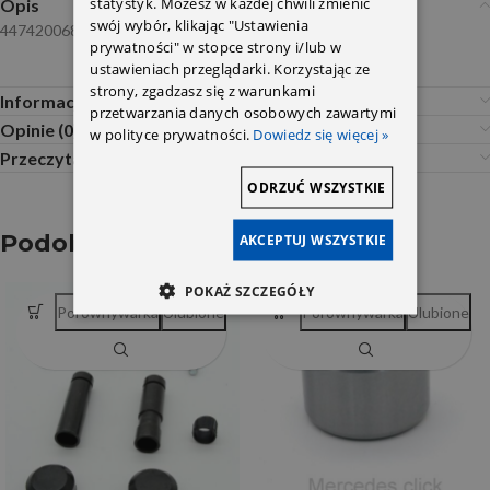
statystyk. Możesz w każdej chwili zmienić
Opis
swój wybór, klikając "Ustawienia
4474200683 4474200783 4474230063 FR
prywatności" w stopce strony i/lub w
ustawieniach przeglądarki. Korzystając ze
strony, zgadzasz się z warunkami
Informacje dodatkowe
przetwarzania danych osobowych zawartymi
Opinie (0)
w polityce prywatności.
Dowiedz się więcej »
Przeczytaj Przed Zakupem
ODRZUĆ WSZYSTKIE
Podobne produkty
AKCEPTUJ WSZYSTKIE
POKAŻ SZCZEGÓŁY
Porównywarka
Ulubione
Porównywarka
Ulubione