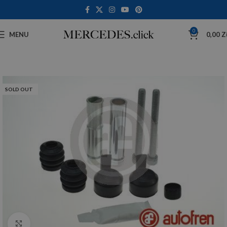
0
MENU
0,00
Z
SOLD OUT
Click to enlarge