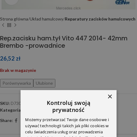
Strona główna
Układ hamulcowy
Reparatury zacisków hamulcowych
Rep.zacisku ham.tył Vito 447 2014- 42mm
Brembo -prowadnice
26,52
zł
Brak w magazynie
Porównywarka
Ulubione
×
Kontroluj swoją
SKU:
D7300C
prywatność
Kategoria:
Reparatury zacisków hamulcowych
Możemy przetwarzać Twoje dane osobowe i
Share:
używać technologii takich jak pliki cookies w
celu świadczenia usług oraz prowadzenia