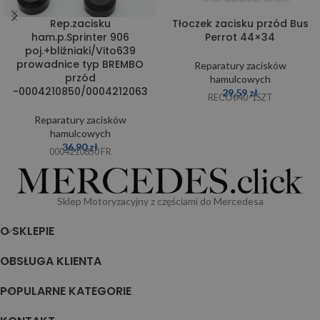
Rep.zacisku
Tłoczek zacisku przód Bus
ham.p.Sprinter 906
Perrot 44×34
poj.+bliźniaki/Vito639
prowadnice typ BREMBO
Reparatury zacisków
przód
hamulcowych
-0004210850/0004212063
29,59
zł
RECO040-1SZT
Reparatury zacisków
hamulcowych
36,90
zł
0004210850 FR
Sklep Motoryzacyjny z częściami do Mercedesa
O SKLEPIE
OBSŁUGA KLIENTA
POPULARNE KATEGORIE