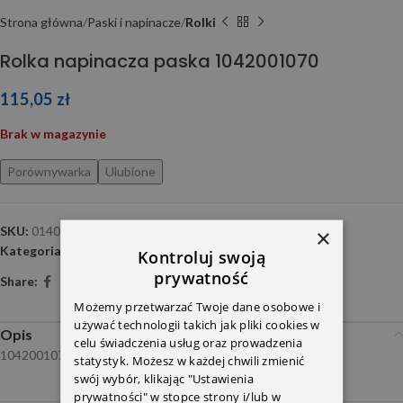
Strona główna
Paski i napinacze
Rolki
Rolka napinacza paska 1042001070
115,05
zł
Brak w magazynie
Porównywarka
Ulubione
SKU:
0140200099
×
Kategoria:
Rolki
Kontroluj swoją
prywatność
Share:
Możemy przetwarzać Twoje dane osobowe i
używać technologii takich jak pliki cookies w
Opis
celu świadczenia usług oraz prowadzenia
1042001070 Meyle
statystyk. Możesz w każdej chwili zmienić
swój wybór, klikając "Ustawienia
prywatności" w stopce strony i/lub w