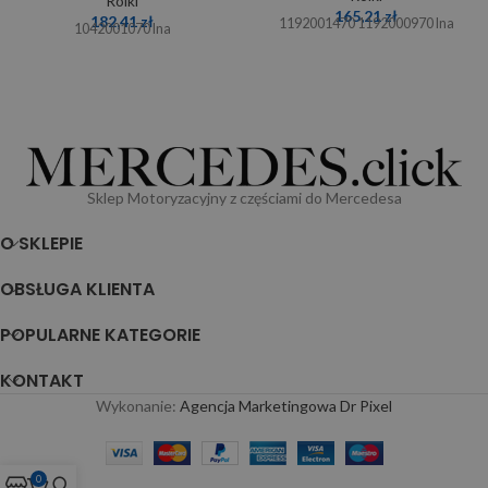
Rolki
165,21
zł
182,41
zł
1192001470 1192000970 Ina
1042001070 Ina
Sklep Motoryzacyjny z częściami do Mercedesa
O SKLEPIE
OBSŁUGA KLIENTA
POPULARNE KATEGORIE
KONTAKT
Wykonanie:
Agencja Marketingowa Dr Pixel
0