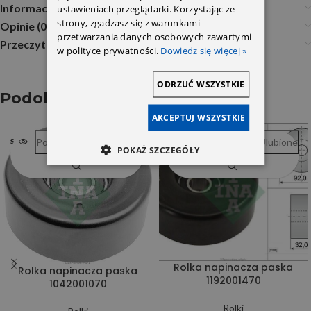
Informacje dodatkowe
ustawieniach przeglądarki. Korzystając ze
strony, zgadzasz się z warunkami
Opinie (0)
przetwarzania danych osobowych zawartymi
Przeczytaj Przed Zakupem
w polityce prywatności.
Dowiedz się więcej »
ODRZUĆ WSZYSTKIE
Podobne produkty
AKCEPTUJ WSZYSTKIE
Porównywarka
Ulubione
Porównywarka
Ulubione
SOLD OUT
SOLD OUT
POKAŻ SZCZEGÓŁY
Rolka napinacza paska
Rolka napinacza paska
1192001470
1042001070
Rolki