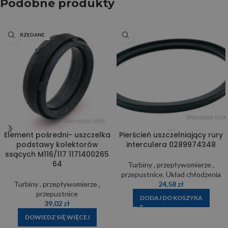
Podobne produkty
WYPRZEDANE
Element pośredni- uszczelka
Pierścień uszczelniający rury
podstawy kolektorów
interculera 0289974348
ssących M116/117 1171400265
64
Turbiny , przepływomierze ,
przepustnice
,
Układ chłodzenia
Turbiny , przepływomierze ,
24,58
zł
przepustnice
DODAJ DO KOSZYKA
39,02
zł
DOWIEDZ SIĘ WIĘCEJ