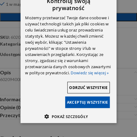
Kontroluj swoją
1 w magazynie
prywatność
DODAJ DO KOSZYKA
Możemy przetwarzać Twoje dane osobowe i
używać technologii takich jak pliki cookies w
celu świadczenia usług oraz prowadzenia
statystyk. Możesz w każdej chwili zmienić
SKU:
6020940082
swój wybór, klikając "Ustawienia
Kategoria:
Turbiny , przepływomierze , przepustnice
prywatności" w stopce strony i/lub w
ustawieniach przeglądarki. Korzystając ze
Udostępnij:
strony, zgadzasz się z warunkami
przetwarzania danych osobowych zawartymi
Opis
w polityce prywatności.
Dowiedz się więcej »
6020940082
ODRZUĆ WSZYSTKIE
Informacje dodatkowe
AKCEPTUJ WSZYSTKIE
Opinie (0)
Przeczytaj Przed Zakupem
POKAŻ SZCZEGÓŁY