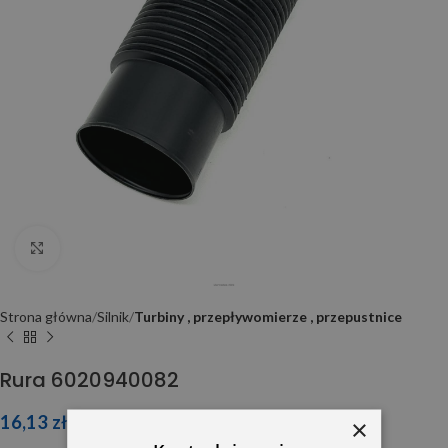
Click to enlarge
Strona główna
Silnik
Turbiny , przepływomierze , przepustnice
Rura 6020940082
16,13
zł
×