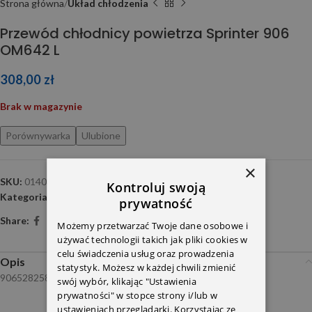
Strona główna
Układ chłodzenia
Przewód chłodnicy powietrza Sprinter 906
OM642 L
308,00
zł
Brak w magazynie
Porównywarka
Ulubione
×
SKU:
0140360019
Kontroluj swoją
Kategoria:
Układ chłodzenia
prywatność
Share:
Możemy przetwarzać Twoje dane osobowe i
używać technologii takich jak pliki cookies w
celu świadczenia usług oraz prowadzenia
Opis
statystyk. Możesz w każdej chwili zmienić
9065282582 Meyle
swój wybór, klikając "Ustawienia
prywatności" w stopce strony i/lub w
ustawieniach przeglądarki. Korzystając ze