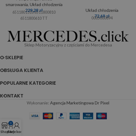
smarowania
,
Układ chłodzenia
229,28
zł
Układ chłodzenia
6511801310 6511800810
72,69
zł
0005000894
6511800610 TT
Sklep Motoryzacyjny z częściami do Mercedesa
O SKLEPIE
OBSŁUGA KLIENTA
POPULARNE KATEGORIE
KONTAKT
Wykonanie:
Agencja Marketingowa Dr Pixel
0
Shop
Cart
Moje konto