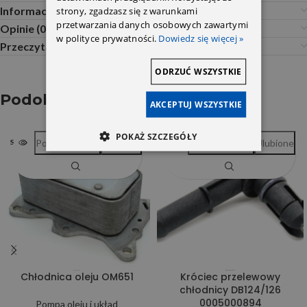
Informacje dodatkowe
strony, zgadzasz się z warunkami
przetwarzania danych osobowych zawartymi
Opinie (0)
w polityce prywatności.
Dowiedz się więcej »
Przeczytaj Przed Zakupem
ODRZUĆ WSZYSTKIE
Podobne produkty
AKCEPTUJ WSZYSTKIE
POKAŻ SZCZEGÓŁY
Porównywarka
Ulubione
Porównywarka
Ulubione
SOLD OUT
Chłodnica oleju OM651
Króciec przelewowy
chłodnicy DB124/126
0005000894
Pompa oleju i układ