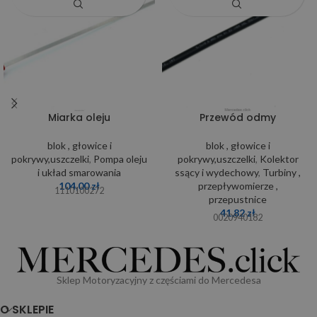
Miarka oleju
Przewód odmy
blok , głowice i
blok , głowice i
pokrywy,uszczelki
,
Pompa oleju
pokrywy,uszczelki
,
Kolektor
i układ smarowania
ssący i wydechowy
,
Turbiny ,
104,00
zł
przepływomierze ,
1110100272
przepustnice
41,82
zł
0020940182
Sklep Motoryzacyjny z częściami do Mercedesa
O SKLEPIE