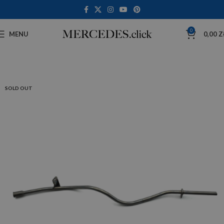
0
MENU
0,00
Z
SOLD OUT