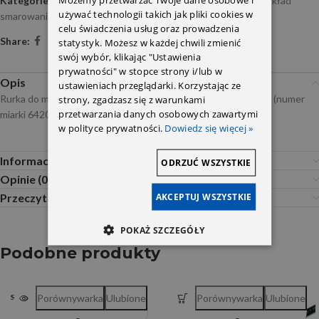
Kategorie:
blok , głowice i pokrywy,uszczelki
,
Pompa oleju i układ
używać technologii takich jak pliki cookies w
smarowania
celu świadczenia usług oraz prowadzenia
Share:
statystyk. Możesz w każdej chwili zmienić
swój wybór, klikając "Ustawienia
prywatności" w stopce strony i/lub w
Opis
ustawieniach przeglądarki. Korzystając ze
Rurka do miarki oleju A6420104466 OM642 Sprinter 906/907 (numer
strony, zgadzasz się z warunkami
przetwarzania danych osobowych zawartymi
miarki 6420104972)
w polityce prywatności.
Dowiedz się więcej »
Informacje dodatkowe
ODRZUĆ WSZYSTKIE
Opinie (0)
AKCEPTUJ WSZYSTKIE
Przeczytaj Przed Zakupem
POKAŻ SZCZEGÓŁY
Podobne produkty
Porównywarka
Ulubione
Porównywarka
Ulubione
SOLD OUT