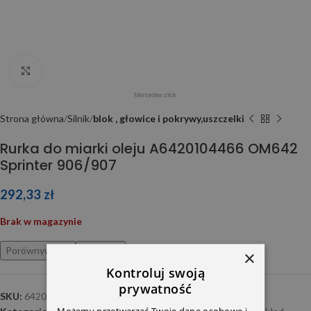
Click to enlarge
Strona główna
Silnik
blok , głowice i pokrywy,uszczelki
Rurka do miarki oleju A6420104466 OM642
Sprinter 906/907
292,33
zł
Brak w magazynie
Porównywarka
Ulubione
×
Kontroluj swoją
prywatność
SKU:
6420104466
Możemy przetwarzać Twoje dane osobowe i