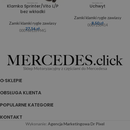
Klamka Sprinter/Vito L/P
Uchwyt
bez wkładki
Zamki klamki rygle zawiasy
Zamki klamki rygle zawiasy
8,50
zł
0007230414
27,16
zł
0007601359 MG
Sklep Motoryzacyjny z częściami do Mercedesa
O SKLEPIE
OBSŁUGA KLIENTA
POPULARNE KATEGORIE
KONTAKT
Wykonanie:
Agencja Marketingowa Dr Pixel