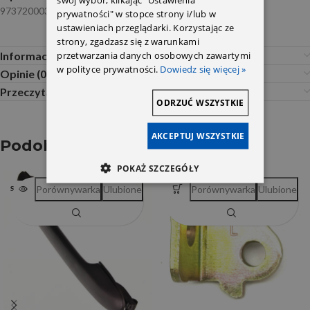
9737200031 Blic
prywatności" w stopce strony i/lub w
ustawieniach przeglądarki. Korzystając ze
strony, zgadzasz się z warunkami
przetwarzania danych osobowych zawartymi
Informacje dodatkowe
w polityce prywatności.
Dowiedz się więcej »
Opinie (0)
Przeczytaj Przed Zakupem
ODRZUĆ WSZYSTKIE
AKCEPTUJ WSZYSTKIE
Podobne produkty
POKAŻ SZCZEGÓŁY
Porównywarka
Ulubione
Porównywarka
Ulubione
SOLD OUT