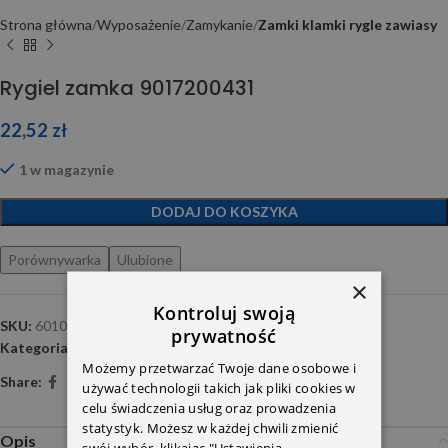
Strona główna
Wyposażenie
Zamykanie
Zamki klamki rygle zawiasy
Rygiel zamka 9017200431
22,52
zł
1 w magazynie
DODAJ DO KOSZYKA
Porównywarka
Ulubione
×
Kontroluj swoją
SKU:
6010-02-0862430P
prywatność
Kategoria:
Zamki klamki rygle zawiasy
Możemy przetwarzać Twoje dane osobowe i
Share:
używać technologii takich jak pliki cookies w
celu świadczenia usług oraz prowadzenia
statystyk. Możesz w każdej chwili zmienić
Opis
swój wybór, klikając "Ustawienia