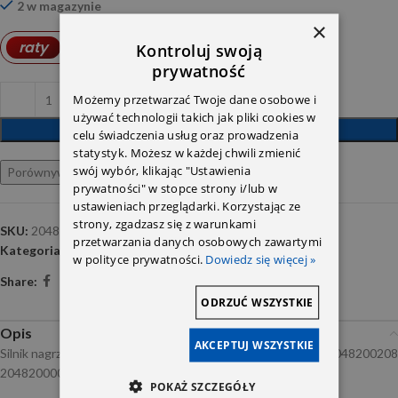
2 w magazynie
×
3,99
PLN
raty
od
Kontroluj swoją
prywatność
Możemy przetwarzać Twoje dane osobowe i
używać technologii takich jak pliki cookies w
DODAJ DO KOSZYKA
celu świadczenia usług oraz prowadzenia
statystyk. Możesz w każdej chwili zmienić
swój wybór, klikając "Ustawienia
Porównywarka
Ulubione
prywatności" w stopce strony i/lub w
ustawieniach przeglądarki. Korzystając ze
strony, zgadzasz się z warunkami
SKU:
2048200208
przetwarzania danych osobowych zawartymi
Kategoria:
Wentylatory i rezystory
w polityce prywatności.
Dowiedz się więcej »
Share:
ODRZUĆ WSZYSTKIE
Opis
AKCEPTUJ WSZYSTKIE
Silnik nagrzewnicy DB204/212 C-klasa W204 E-klasa W212 2048200208
2048200008
POKAŻ SZCZEGÓŁY