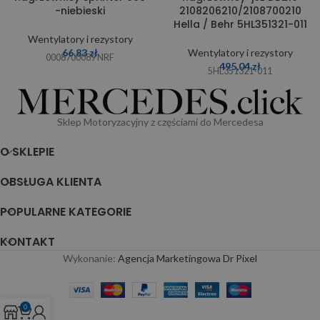
-niebieski
2108206210/2108700210
Hella / Behr 5HL351321-011
Wentylatory i rezystory
66,83
zł
Wentylatory i rezystory
0008700089 NRF
495,04
zł
5HL351321-011
Sklep Motoryzacyjny z częściami do Mercedesa
O SKLEPIE
OBSŁUGA KLIENTA
POPULARNE KATEGORIE
KONTAKT
Wykonanie:
Agencja Marketingowa Dr Pixel
0