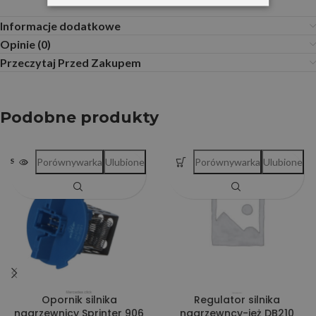
Informacje dodatkowe
Opinie (0)
Przeczytaj Przed Zakupem
Podobne produkty
Porównywarka
Ulubione
Porównywarka
Ulubione
SOLD OUT
Opornik silnika
Regulator silnika
nagrzewnicy Sprinter 906
nagrzewncy-jeż DB210