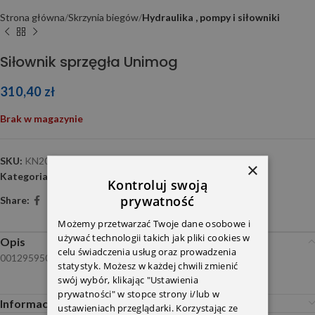
Strona główna
Skrzynia biegów
Hydraulika , pompy i siłowniki
Siłownik sprzęgła Unimog
310,40
zł
Brak w magazynie
SKU:
KN2003E1
×
Kategoria:
Hydraulika , pompy i siłowniki
Kontroluj swoją
prywatność
Share:
Możemy przetwarzać Twoje dane osobowe i
używać technologii takich jak pliki cookies w
Opis
celu świadczenia usług oraz prowadzenia
0012959507 FTE
statystyk. Możesz w każdej chwili zmienić
swój wybór, klikając "Ustawienia
prywatności" w stopce strony i/lub w
Informacje dodatkowe
ustawieniach przeglądarki. Korzystając ze