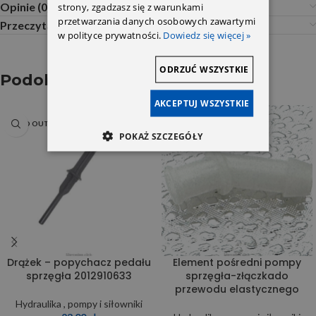
Opinie (0)
strony, zgadzasz się z warunkami
przetwarzania danych osobowych zawartymi
Przeczytaj Przed Zakupem
w polityce prywatności.
Dowiedz się więcej »
ODRZUĆ WSZYSTKIE
Podobne produkty
AKCEPTUJ WSZYSTKIE
SOLD OUT
POKAŻ SZCZEGÓŁY
Drążek – popychacz pedału
Element pośredni pompy
sprzęgła 2012910633
sprzęgła-złączkado
przewodu elastycznego
Hydraulika , pompy i siłowniki