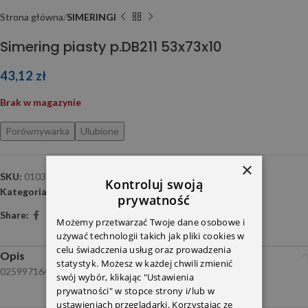
Strona główna
SIMERINGI
Simering piasty p.DB211 53x73x10
43,12
zł
Brak w magazynie
Porównywarka
Ulubione
×
SKU:
01033874
Kontroluj swoją
Kategoria:
SIMERINGI
prywatność
Share:
Możemy przetwarzać Twoje dane osobowe i
używać technologii takich jak pliki cookies w
celu świadczenia usług oraz prowadzenia
Opis
statystyk. Możesz w każdej chwili zmienić
0259971647
swój wybór, klikając "Ustawienia
prywatności" w stopce strony i/lub w
ustawieniach przeglądarki. Korzystając ze