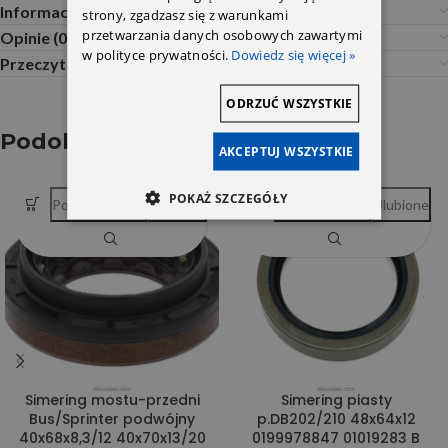
Informacje dodatkowe
strony, zgadzasz się z warunkami
przetwarzania danych osobowych zawartymi
Opinie (0)
w polityce prywatności.
Dowiedz się więcej »
Przeczytaj Przed Zakupem
ODRZUĆ WSZYSTKIE
Podobne produkty
AKCEPTUJ WSZYSTKIE
POKAŻ SZCZEGÓŁY
Porównywarka
Ulubione
Porównywarka
Ulubione
Simering mostu-przedni
Simering piasty
Bus/Sprinter podwójny
p.DB202/210 48x64x12
40x68x8,3/12 40x70x13/20
0199978847 01019283 B